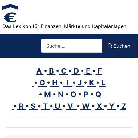
Das Lexikon für Finanzen, Märkte und Kapitalanlagen
Such
Suchen
A
•
B
•
C
•
D
•
E
•
F
•
G
•
H
•
I
•
J
•
K
•
L
•
M
•
N
•
O
•
P
•
Q
•
R
•
S
•
T
•
U
•
V
•
W
•
X
•
Y
•
Z