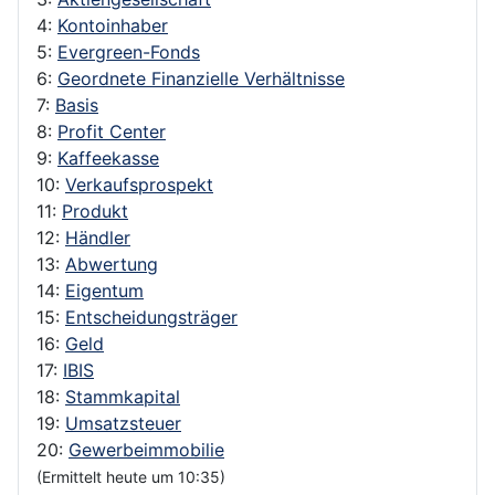
4:
Kontoinhaber
5:
Evergreen-Fonds
6:
Geordnete Finanzielle Verhältnisse
7:
Basis
8:
Profit Center
9:
Kaffeekasse
10:
Verkaufsprospekt
11:
Produkt
12:
Händler
13:
Abwertung
14:
Eigentum
15:
Entscheidungsträger
16:
Geld
17:
IBIS
18:
Stammkapital
19:
Umsatzsteuer
20:
Gewerbeimmobilie
(Ermittelt heute um 10:35)