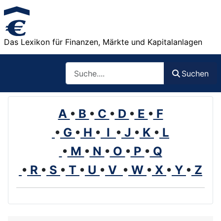
Das Lexikon für Finanzen, Märkte und Kapitalanlagen
Such
Suchen
A
•
B
•
C
•
D
•
E
•
F
•
G
•
H
•
I
•
J
•
K
•
L
•
M
•
N
•
O
•
P
•
Q
•
R
•
S
•
T
•
U
•
V
•
W
•
X
•
Y
•
Z