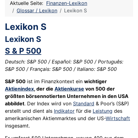
Aktuelle Seite:
Finanzen-Lexikon
Glossar / Lexikon
Lexikon S
Lexikon S
Lexikon S
S & P 500
Deutsch: S&P 500 / Español: S&P 500 / Português:
S&P 500 / Français: S&P 500 / Italiano: S&P 500
S&P 500
ist im Finanzkontext ein
wichtiger
Aktienindex
, der die
Aktienkurse
von 500 der
größten börsennotierten Unternehmen in den USA
abbildet
. Der Index wird von
Standard
& Poor’s (S&P)
erstellt und dient als
Indikator
für die
Leistung
des
amerikanischen Aktienmarktes und der US-
Wirtschaft
insgesamt.