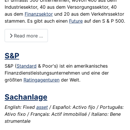
Er umfasst 500
Unternehmen
, wovon 400 aus dem
Industriesektor, 40 aus dem Versorgungssektor, 40
aus dem
Finanzsektor
und 20 aus dem Verkehrssektor
stammen. Es gibt auch einen
Future
auf den S & P 500.
Read more …
S&P
S&P (
Standard
& Poor's) ist ein amerikanisches
Finanzdienstleistungsunternehmen und eine der
größten
Ratingagenturen
der Welt.
Sachanlage
English: Fixed
asset
/ Español: Activo fijo / Português:
Ativo fixo / Français: Actif immobilisé / Italiano: Bene
strumentale