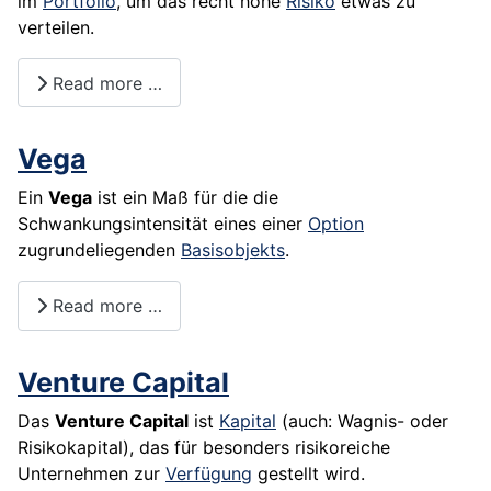
im
Portfolio
, um das recht hohe
Risiko
etwas zu
verteilen.
Read more …
Vega
Ein
Vega
ist ein Maß für die die
Schwankungsintensität eines einer
Option
zugrundeliegenden
Basisobjekts
.
Read more …
Venture Capital
Das
Venture Capital
ist
Kapital
(auch: Wagnis- oder
Risikokapital
), das für besonders risikoreiche
Unternehmen
zur
Verfügung
gestellt wird.