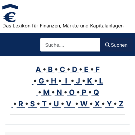
Das Lexikon für Finanzen, Märkte und Kapitalanlagen
Such
Suchen
A
•
B
•
C
•
D
•
E
•
F
•
G
•
H
•
I
•
J
•
K
•
L
•
M
•
N
•
O
•
P
•
Q
•
R
•
S
•
T
•
U
•
V
•
W
•
X
•
Y
•
Z