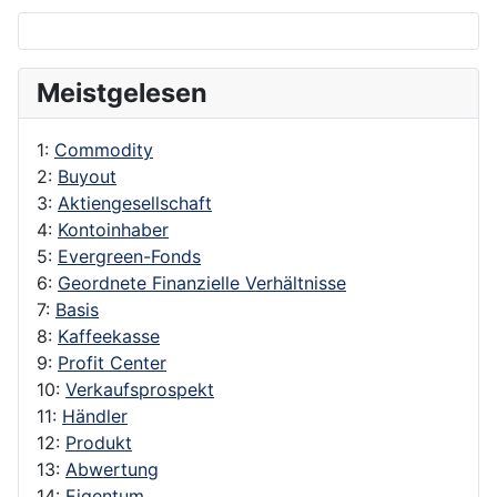
Meistgelesen
1:
Commodity
2:
Buyout
3:
Aktiengesellschaft
4:
Kontoinhaber
5:
Evergreen-Fonds
6:
Geordnete Finanzielle Verhältnisse
7:
Basis
8:
Kaffeekasse
9:
Profit Center
10:
Verkaufsprospekt
11:
Händler
12:
Produkt
13:
Abwertung
14:
Eigentum