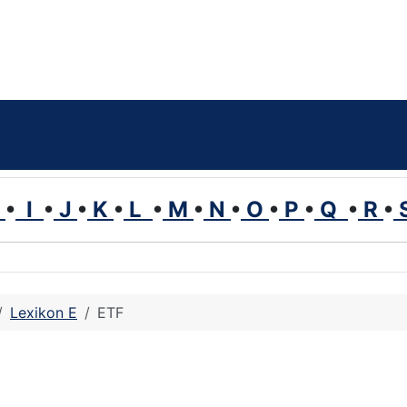
H
•
I
•
J
•
K
•
L
•
M
•
N
•
O
•
P
•
Q
•
R
•
Lexikon E
ETF