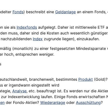
ndelter
Fonds
) beschreibt eine
Geldanlage
an einem Fonds, 
n sie als
Indexfonds
aufgelegt. Daher ist mittlerweile ETF
en muss, daher sind die Kosten auch wesentlich günstiger. 
em nachzubildenden
Index
zugrunde liegen), einzukaufen.
lmäßig (monatlich) zu einer festgesetzten Mindestsparrate
er hoch, entsprechen weniger.
s
deutschlandweit, branchenweit, bestimmtes
Produkt
(
Gold
)?
ss er irgendwann eingestellt wird
ategie,
Analyse
, etc. beauftragt ist. Es werden nur die Akti
l zur Indexentwicklung laufen. Einige Fonds erwirtschaften 
den
der Fonds-Aktien?
Wiederanlage
oder
Ausschüttung
?