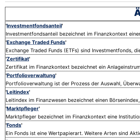
Ä
'
Investmentfondsanteil
'
Investmentfondsanteil bezeichnet im Finanzkontext einen
'
Exchange Traded Funds
'
Exchange Traded Funds (ETFs) sind Investmentfonds, die
'
Zertifikat
'
Zertifikat im Finanzkontext bezeichnet ein Anlageinstru
'
Portfolioverwaltung
'
Portfolioverwaltung ist der Prozess der Auswahl, Überwa
'
Leitindex
'
Leitindex im Finanzwesen bezeichnet einen Börsenindex, 
'
Marktpfleger
'
Marktpfleger bezeichnet im Finanzkontext eine Institution
'
Fonds
'
Ein Fonds ist eine Wertpapierart. Weitere Arten sind Akt