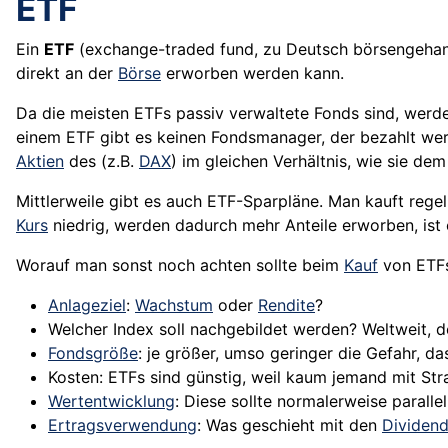
ETF
Ein
ETF
(exchange-traded fund, zu Deutsch börsengeha
direkt an der
Börse
erworben werden kann.
Da die meisten ETFs passiv verwaltete Fonds sind, werde
einem ETF gibt es keinen Fondsmanager, der bezahlt werd
Aktien
des (z.B.
DAX
) im gleichen Verhältnis, wie sie d
Mittlerweile gibt es auch ETF-Sparpläne. Man kauft rege
Kurs
niedrig, werden dadurch mehr Anteile erworben, ist 
Worauf man sonst noch achten sollte beim
Kauf
von ETF
Anlageziel
:
Wachstum
oder
Rendite
?
Welcher Index soll nachgebildet werden? Weltweit, 
Fondsgröße
: je größer, umso geringer die Gefahr, da
Kosten
: ETFs sind günstig, weil kaum jemand mit Str
Wertentwicklung
: Diese sollte normalerweise paralle
Ertragsverwendung
: Was geschieht mit den
Dividen