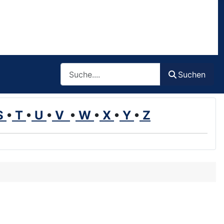
Such
Suchen
S
•
T
•
U
•
V
•
W
•
X
•
Y
•
Z