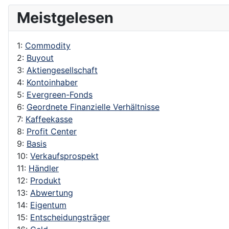
Meistgelesen
1:
Commodity
2:
Buyout
3:
Aktiengesellschaft
4:
Kontoinhaber
5:
Evergreen-Fonds
6:
Geordnete Finanzielle Verhältnisse
7:
Kaffeekasse
8:
Profit Center
9:
Basis
10:
Verkaufsprospekt
11:
Händler
12:
Produkt
13:
Abwertung
14:
Eigentum
15:
Entscheidungsträger