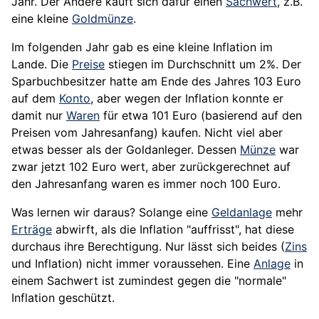
Jahr. Der Andere kauft sich dafür einen
Sachwert
, z.B.
eine kleine
Goldmünze
.
Im folgenden Jahr gab es eine kleine Inflation im
Lande. Die
Preise
stiegen im Durchschnitt um 2%. Der
Sparbuchbesitzer hatte am Ende des Jahres 103 Euro
auf dem
Konto
, aber wegen der Inflation konnte er
damit nur
Waren
für etwa 101 Euro (basierend auf den
Preisen vom Jahresanfang) kaufen. Nicht viel aber
etwas besser als der Goldanleger. Dessen
Münze
war
zwar jetzt 102 Euro wert, aber zurückgerechnet auf
den Jahresanfang waren es immer noch 100 Euro.
Was lernen wir daraus? Solange eine
Geldanlage
mehr
Erträge
abwirft, als die Inflation "auffrisst", hat diese
durchaus ihre Berechtigung. Nur lässt sich beides (
Zins
und Inflation) nicht immer voraussehen. Eine
Anlage
in
einem Sachwert ist zumindest gegen die "normale"
Inflation geschützt.