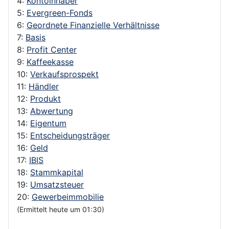
4:
Kontoinhaber
5:
Evergreen-Fonds
6:
Geordnete Finanzielle Verhältnisse
7:
Basis
8:
Profit Center
9:
Kaffeekasse
10:
Verkaufsprospekt
11:
Händler
12:
Produkt
13:
Abwertung
14:
Eigentum
15:
Entscheidungsträger
16:
Geld
17:
IBIS
18:
Stammkapital
19:
Umsatzsteuer
20:
Gewerbeimmobilie
(Ermittelt heute um 01:30)