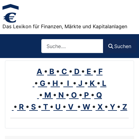
Das Lexikon für Finanzen, Märkte und Kapitalanlagen
Such
Suchen
A
•
B
•
C
•
D
•
E
•
F
•
G
•
H
•
I
•
J
•
K
•
L
•
M
•
N
•
O
•
P
•
Q
•
R
•
S
•
T
•
U
•
V
•
W
•
X
•
Y
•
Z