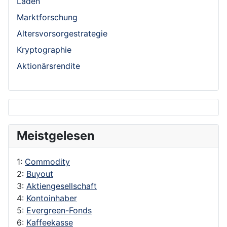
Laden
Marktforschung
Altersvorsorgestrategie
Kryptographie
Aktionärsrendite
Meistgelesen
1:
Commodity
2:
Buyout
3:
Aktiengesellschaft
4:
Kontoinhaber
5:
Evergreen-Fonds
6:
Kaffeekasse