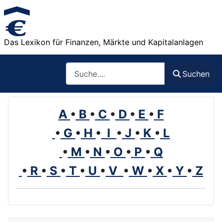
Das Lexikon für Finanzen, Märkte und Kapitalanlagen
Such
Suchen
A
•
B
•
C
•
D
•
E
•
F
•
G
•
H
•
I
•
J
•
K
•
L
•
M
•
N
•
O
•
P
•
Q
•
R
•
S
•
T
•
U
•
V
•
W
•
X
•
Y
•
Z