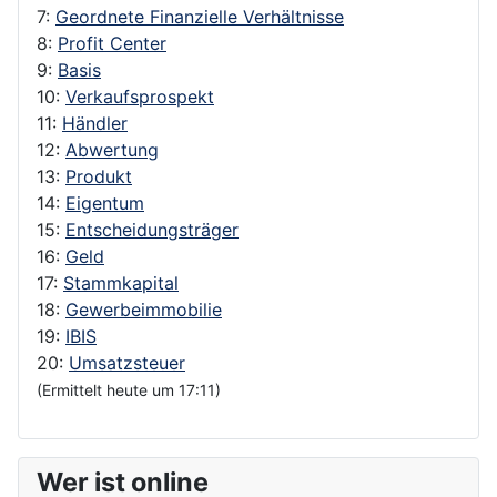
7:
Geordnete Finanzielle Verhältnisse
8:
Profit Center
9:
Basis
10:
Verkaufsprospekt
11:
Händler
12:
Abwertung
13:
Produkt
14:
Eigentum
15:
Entscheidungsträger
16:
Geld
17:
Stammkapital
18:
Gewerbeimmobilie
19:
IBIS
20:
Umsatzsteuer
(Ermittelt heute um 17:11)
Wer ist online