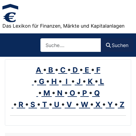
Das Lexikon für Finanzen, Märkte und Kapitalanlagen
Such
Suchen
A
•
B
•
C
•
D
•
E
•
F
•
G
•
H
•
I
•
J
•
K
•
L
•
M
•
N
•
O
•
P
•
Q
•
R
•
S
•
T
•
U
•
V
•
W
•
X
•
Y
•
Z