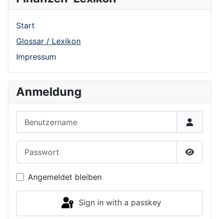
Start
Glossar / Lexikon
Impressum
Anmeldung
Benutzername
Passwort
Show P
Angemeldet bleiben
Sign in with a passkey