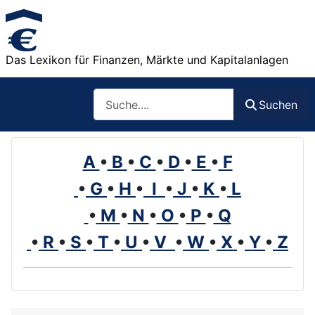
Das Lexikon für Finanzen, Märkte und Kapitalanlagen
Such
Suchen
A
•
B
•
C
•
D
•
E
•
F
•
G
•
H
•
I
•
J
•
K
•
L
•
M
•
N
•
O
•
P
•
Q
•
R
•
S
•
T
•
U
•
V
•
W
•
X
•
Y
•
Z