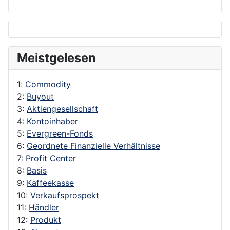
Meistgelesen
1:
Commodity
2:
Buyout
3:
Aktiengesellschaft
4:
Kontoinhaber
5:
Evergreen-Fonds
6:
Geordnete Finanzielle Verhältnisse
7:
Profit Center
8:
Basis
9:
Kaffeekasse
10:
Verkaufsprospekt
11:
Händler
12:
Produkt