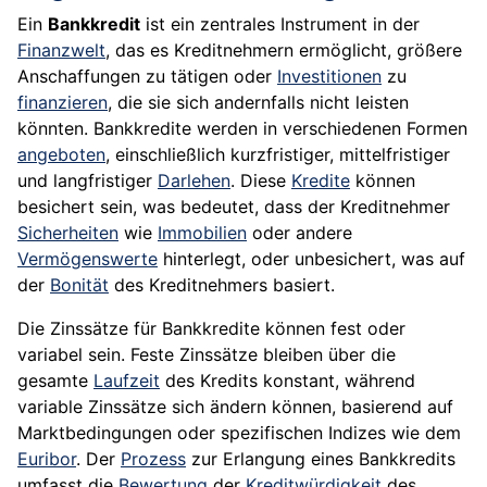
Ein
Bankkredit
ist ein zentrales Instrument in der
Finanzwelt
, das es Kreditnehmern ermöglicht, größere
Anschaffungen zu tätigen oder
Investitionen
zu
finanzieren
, die sie sich andernfalls nicht leisten
könnten. Bankkredite werden in verschiedenen Formen
angeboten
, einschließlich kurzfristiger, mittelfristiger
und langfristiger
Darlehen
. Diese
Kredite
können
besichert sein, was bedeutet, dass der Kreditnehmer
Sicherheiten
wie
Immobilien
oder andere
Vermögenswerte
hinterlegt, oder unbesichert, was auf
der
Bonität
des Kreditnehmers basiert.
Die Zinssätze für Bankkredite können fest oder
variabel sein. Feste Zinssätze bleiben über die
gesamte
Laufzeit
des Kredits konstant, während
variable Zinssätze sich ändern können, basierend auf
Marktbedingungen oder spezifischen Indizes wie dem
Euribor
. Der
Prozess
zur Erlangung eines Bankkredits
umfasst die
Bewertung
der
Kreditwürdigkeit
des