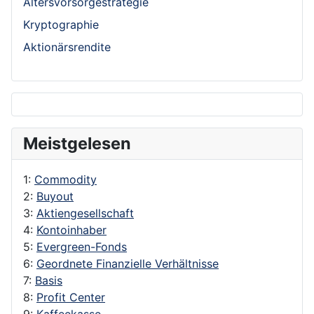
Altersvorsorgestrategie
Kryptographie
Aktionärsrendite
Meistgelesen
1:
Commodity
2:
Buyout
3:
Aktiengesellschaft
4:
Kontoinhaber
5:
Evergreen-Fonds
6:
Geordnete Finanzielle Verhältnisse
7:
Basis
8:
Profit Center
9:
Kaffeekasse