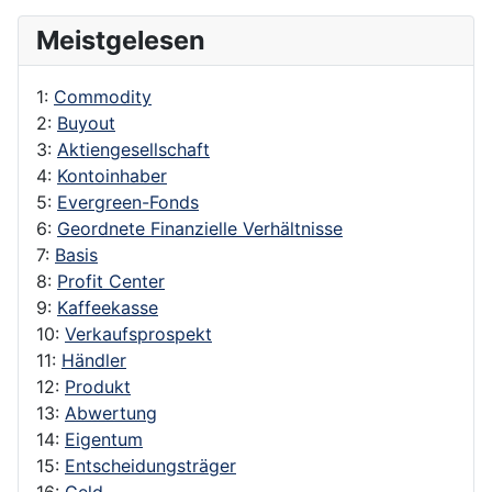
Meistgelesen
1:
Commodity
2:
Buyout
3:
Aktiengesellschaft
4:
Kontoinhaber
5:
Evergreen-Fonds
6:
Geordnete Finanzielle Verhältnisse
7:
Basis
8:
Profit Center
9:
Kaffeekasse
10:
Verkaufsprospekt
11:
Händler
12:
Produkt
13:
Abwertung
14:
Eigentum
15:
Entscheidungsträger
16:
Geld