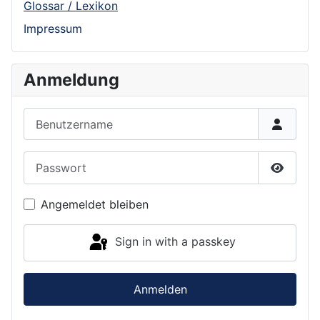
Glossar / Lexikon
Impressum
Anmeldung
Benutzername
Passwort
Show P
Angemeldet bleiben
Sign in with a passkey
Anmelden