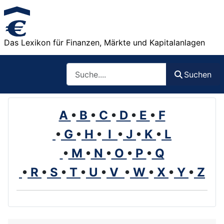
Das Lexikon für Finanzen, Märkte und Kapitalanlagen
Such
Suchen
A
•
B
•
C
•
D
•
E
•
F
•
G
•
H
•
I
•
J
•
K
•
L
•
M
•
N
•
O
•
P
•
Q
•
R
•
S
•
T
•
U
•
V
•
W
•
X
•
Y
•
Z