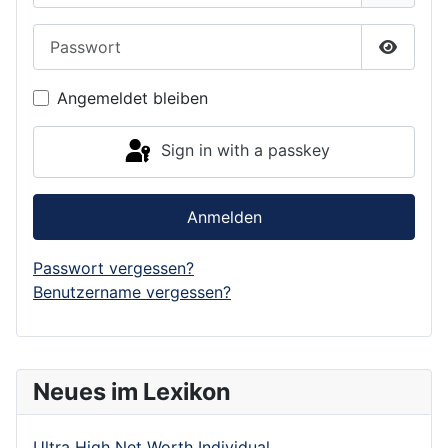
Passwort
Show P
Angemeldet bleiben
Sign in with a passkey
Anmelden
Passwort vergessen?
Benutzername vergessen?
Neues im Lexikon
Ultra High Net Worth Individual