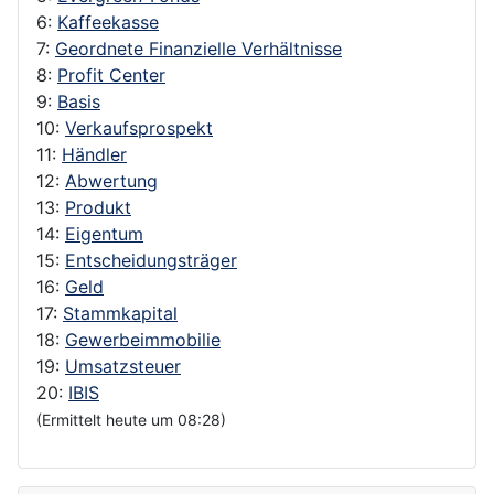
6:
Kaffeekasse
7:
Geordnete Finanzielle Verhältnisse
8:
Profit Center
9:
Basis
10:
Verkaufsprospekt
11:
Händler
12:
Abwertung
13:
Produkt
14:
Eigentum
15:
Entscheidungsträger
16:
Geld
17:
Stammkapital
18:
Gewerbeimmobilie
19:
Umsatzsteuer
20:
IBIS
(Ermittelt heute um 08:28)