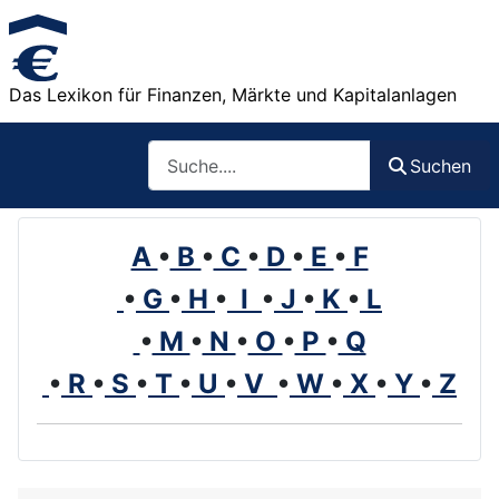
Das Lexikon für Finanzen, Märkte und Kapitalanlagen
Such
Suchen
A
•
B
•
C
•
D
•
E
•
F
•
G
•
H
•
I
•
J
•
K
•
L
•
M
•
N
•
O
•
P
•
Q
•
R
•
S
•
T
•
U
•
V
•
W
•
X
•
Y
•
Z