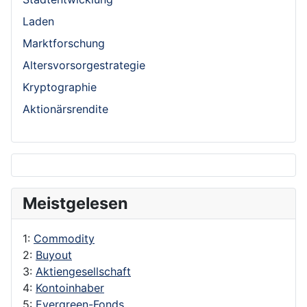
Laden
Marktforschung
Altersvorsorgestrategie
Kryptographie
Aktionärsrendite
Meistgelesen
1:
Commodity
2:
Buyout
3:
Aktiengesellschaft
4:
Kontoinhaber
5:
Evergreen-Fonds