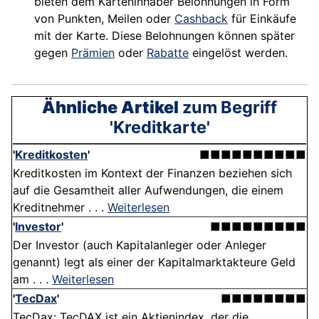
bieten dem Karteninhaber Belohnungen in Form
von Punkten, Meilen oder
Cashback
für Einkäufe
mit der Karte. Diese Belohnungen können später
gegen
Prämien
oder
Rabatte
eingelöst werden.
Ähnliche Artikel
zum Begriff
'Kreditkarte'
'
Kreditkosten
'
■■■■■■■■■■
Kreditkosten im Kontext der Finanzen beziehen sich
auf die Gesamtheit aller Aufwendungen, die einem
Kreditnehmer . . .
Weiterlesen
'
Investor
'
■■■■■■■■■
Der Investor (auch Kapitalanleger oder Anleger
genannt) legt als einer der Kapitalmarktakteure Geld
am . . .
Weiterlesen
'
TecDax
'
■■■■■■■■
TecDax: TecDAX ist ein Aktienindex, der die