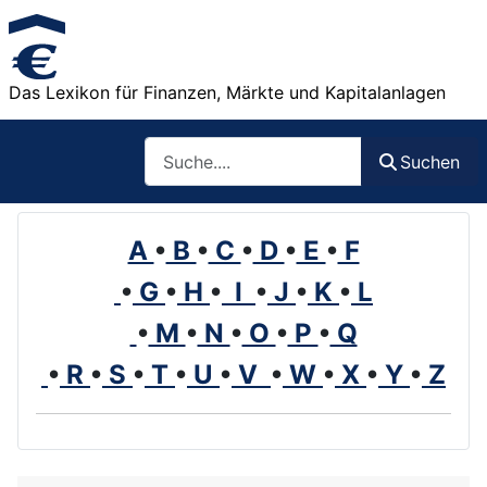
Das Lexikon für Finanzen, Märkte und Kapitalanlagen
Such
Suchen
A
•
B
•
C
•
D
•
E
•
F
•
G
•
H
•
I
•
J
•
K
•
L
•
M
•
N
•
O
•
P
•
Q
•
R
•
S
•
T
•
U
•
V
•
W
•
X
•
Y
•
Z