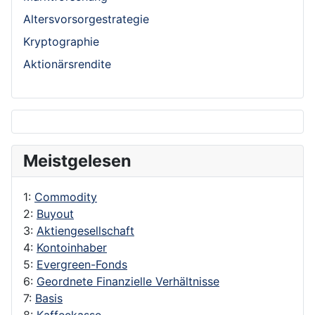
Altersvorsorgestrategie
Kryptographie
Aktionärsrendite
Meistgelesen
1:
Commodity
2:
Buyout
3:
Aktiengesellschaft
4:
Kontoinhaber
5:
Evergreen-Fonds
6:
Geordnete Finanzielle Verhältnisse
7:
Basis
8:
Kaffeekasse