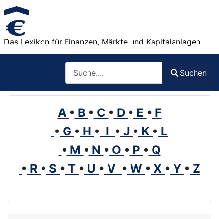
Das Lexikon für Finanzen, Märkte und Kapitalanlagen
Such
Suchen
A
•
B
•
C
•
D
•
E
•
F
•
G
•
H
•
I
•
J
•
K
•
L
•
M
•
N
•
O
•
P
•
Q
•
R
•
S
•
T
•
U
•
V
•
W
•
X
•
Y
•
Z