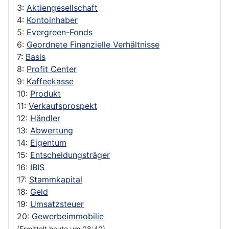
3:
Aktiengesellschaft
4:
Kontoinhaber
5:
Evergreen-Fonds
6:
Geordnete Finanzielle Verhältnisse
7:
Basis
8:
Profit Center
9:
Kaffeekasse
10:
Produkt
11:
Verkaufsprospekt
12:
Händler
13:
Abwertung
14:
Eigentum
15:
Entscheidungsträger
16:
IBIS
17:
Stammkapital
18:
Geld
19:
Umsatzsteuer
20:
Gewerbeimmobilie
(Ermittelt heute um 08:40)