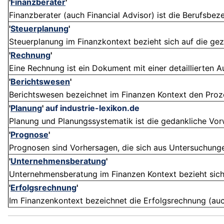
'
Finanzberater
'
Finanzberater (auch Financial Advisor) ist die Berufsbeze
'
Steuerplanung
'
Steuerplanung im Finanzkontext bezieht sich auf die gez
'
Rechnung
'
Eine Rechnung ist ein Dokument mit einer detaillierten Au
'
Berichtswesen
'
Berichtswesen bezeichnet im Finanzen Kontext den Prozess
'
Planung
'
auf industrie-lexikon.de
Planung und Planungssystematik ist die gedankliche Vor
'
Prognose
'
Prognosen sind Vorhersagen, die sich aus Untersuchungen
'
Unternehmensberatung
'
Unternehmensberatung im Finanzen Kontext bezieht sich a
'
Erfolgsrechnung
'
Im Finanzenkontext bezeichnet die Erfolgsrechnung (auc