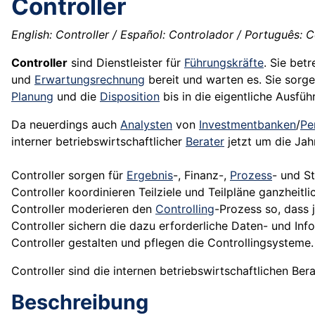
Controller
English: Controller / Español: Controlador / Português: Co
Controller
sind Dienstleister für
Führungskräfte
. Sie bet
und
Erwartungsrechnung
bereit und warten es. Sie sorg
Planung
und die
Disposition
bis in die eigentliche Ausfüh
Da neuerdings auch
Analysten
von
Investmentbanken
/
Pe
interner betriebswirtschaftlicher
Berater
jetzt um die Jah
Controller sorgen für
Ergebnis
-, Finanz-,
Prozess
- und S
Controller koordinieren Teilziele und Teilpläne ganzheit
Controller moderieren den
Controlling
-Prozess so, dass 
Controller sichern die dazu erforderliche Daten- und In
Controller gestalten und pflegen die Controllingsysteme.
Controller sind die internen betriebswirtschaftlichen Bera
Beschreibung