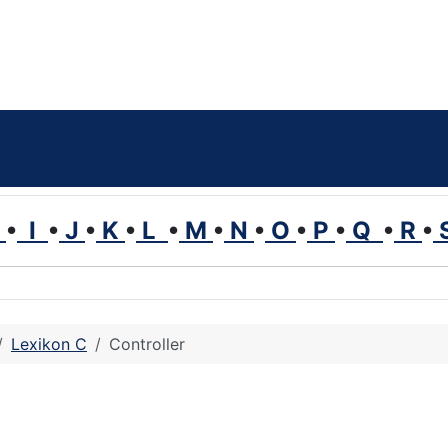
H
•
I
•
J
•
K
•
L
•
M
•
N
•
O
•
P
•
Q
•
R
•
Lexikon C
Controller