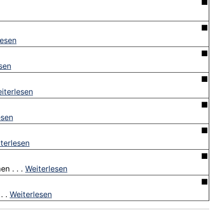
■
■
lesen
■
sen
■
iterlesen
■
esen
■
terlesen
■
n . . .
Weiterlesen
■
. .
Weiterlesen