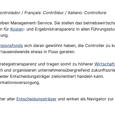
ntrolador / Français: Contrôleur / Italiano: Controllore
reiben Management-Service. Sie stellen das betriebswirtsch
en für
Kosten
- und Ergebnistransparenz in allen Führungsst
rung.
nsionsfonds
sich daran gewöhnt haben, die Controller zu ko
rtausendwende etwas in Fluss geraten.
trategietransparenz und tragen somit zu höherer
Wirtschaft
lich und organisieren unternehmensübergreifend zukunftsori
jeder Entscheidungsträger zielorientiert handeln kann.
formationsversorgung.
ter aller
Entscheidungsträger
und wirken als Navigator zur