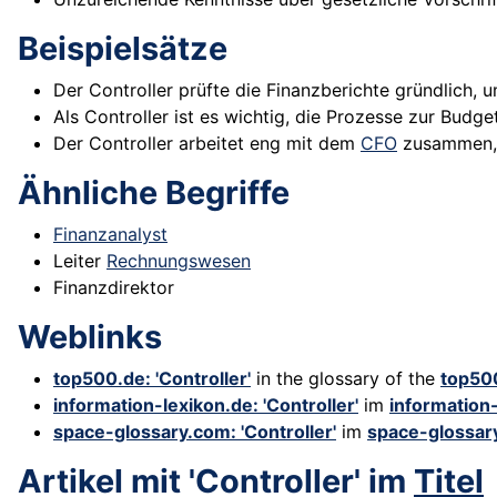
Beispielsätze
Der Controller prüfte die Finanzberichte gründlich
Als Controller ist es wichtig, die Prozesse zur Budge
Der Controller arbeitet eng mit dem
CFO
zusammen, u
Ähnliche Begriffe
Finanzanalyst
Leiter
Rechnungswesen
Finanzdirektor
Weblinks
top500.de: 'Controller'
in the glossary of the
top50
information-lexikon.de: 'Controller'
im
information
space-glossary.com: 'Controller'
im
space-glossar
Artikel mit 'Controller' im
Titel