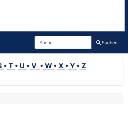
Such
Suchen
S
•
T
•
U
•
V
•
W
•
X
•
Y
•
Z