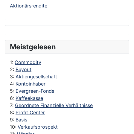
Aktionärsrendite
Meistgelesen
1:
Commodity
2:
Buyout
3:
Aktiengesellschaft
4:
Kontoinhaber
5:
Evergreen-Fonds
6:
Kaffeekasse
7:
Geordnete Finanzielle Verhältnisse
8:
Profit Center
9:
Basis
10:
Verkaufsprospekt
11:
Händler