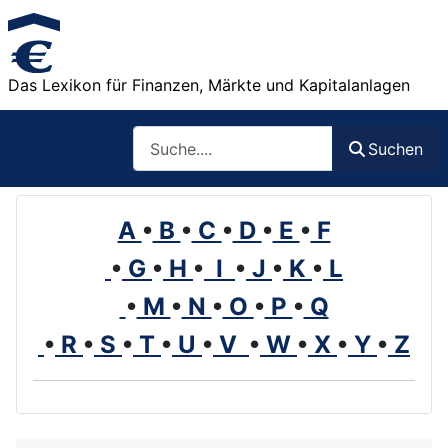
Das Lexikon für Finanzen, Märkte und Kapitalanlagen
Such
Suchen
A
•
B
•
C
•
D
•
E
•
F
•
G
•
H
•
I
•
J
•
K
•
L
•
M
•
N
•
O
•
P
•
Q
•
R
•
S
•
T
•
U
•
V
•
W
•
X
•
Y
•
Z