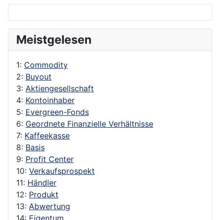
Meistgelesen
1:
Commodity
2:
Buyout
3:
Aktiengesellschaft
4:
Kontoinhaber
5:
Evergreen-Fonds
6:
Geordnete Finanzielle Verhältnisse
7:
Kaffeekasse
8:
Basis
9:
Profit Center
10:
Verkaufsprospekt
11:
Händler
12:
Produkt
13:
Abwertung
14:
Eigentum