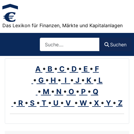
Das Lexikon für Finanzen, Märkte und Kapitalanlagen
Such
Suchen
A
•
B
•
C
•
D
•
E
•
F
•
G
•
H
•
I
•
J
•
K
•
L
•
M
•
N
•
O
•
P
•
Q
•
R
•
S
•
T
•
U
•
V
•
W
•
X
•
Y
•
Z