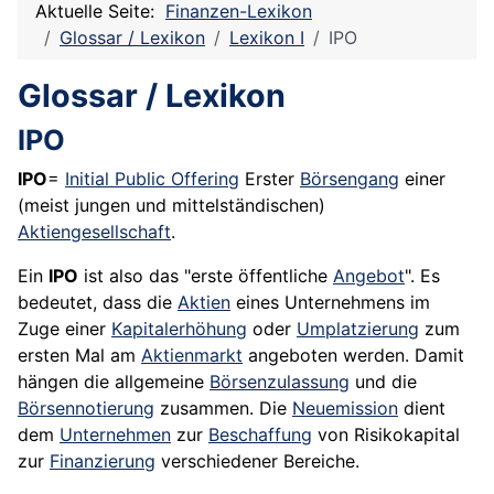
Aktuelle Seite:
Finanzen-Lexikon
Glossar / Lexikon
Lexikon I
IPO
Glossar / Lexikon
IPO
IPO
=
Initial Public Offering
Erster
Börsengang
einer
(meist jungen und mittelständischen)
Aktiengesellschaft
.
Ein
IPO
ist also das "erste öffentliche
Angebot
". Es
bedeutet, dass die
Aktien
eines Unternehmens im
Zuge einer
Kapitalerhöhung
oder
Umplatzierung
zum
ersten Mal am
Aktienmarkt
angeboten werden. Damit
hängen die allgemeine
Börsenzulassung
und die
Börsennotierung
zusammen. Die
Neuemission
dient
dem
Unternehmen
zur
Beschaffung
von
Risikokapital
zur
Finanzierung
verschiedener Bereiche.