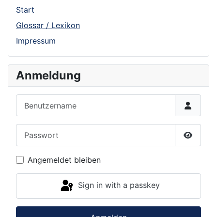
Start
Glossar / Lexikon
Impressum
Anmeldung
Benutzername
Passwort
Show P
Angemeldet bleiben
Sign in with a passkey