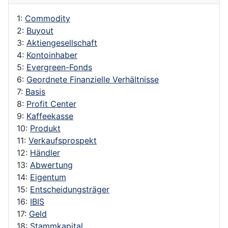
1:
Commodity
2:
Buyout
3:
Aktiengesellschaft
4:
Kontoinhaber
5:
Evergreen-Fonds
6:
Geordnete Finanzielle Verhältnisse
7:
Basis
8:
Profit Center
9:
Kaffeekasse
10:
Produkt
11:
Verkaufsprospekt
12:
Händler
13:
Abwertung
14:
Eigentum
15:
Entscheidungsträger
16:
IBIS
17:
Geld
18:
Stammkapital