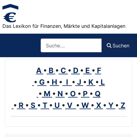
Das Lexikon für Finanzen, Märkte und Kapitalanlagen
Such
Suchen
A
•
B
•
C
•
D
•
E
•
F
•
G
•
H
•
I
•
J
•
K
•
L
•
M
•
N
•
O
•
P
•
Q
•
R
•
S
•
T
•
U
•
V
•
W
•
X
•
Y
•
Z