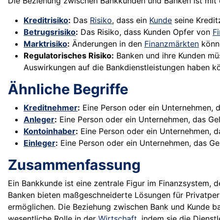
Die Beziehung zwischen Bankkunden und Banken ist mit e
Kreditrisiko
:
Das
Risiko
, dass ein
Kunde
seine Kredit
Betrugsrisiko
:
Das Risiko, dass Kunden Opfer von
F
Marktrisiko
:
Änderungen in den
Finanzmärkten
könn
Regulatorisches Risiko:
Banken und ihre Kunden müss
Auswirkungen auf die Bankdienstleistungen haben k
Ähnliche Begriffe
Kreditnehmer
:
Eine Person oder ein Unternehmen, da
Anleger
:
Eine Person oder ein Unternehmen, das Ge
Kontoinhaber
:
Eine Person oder ein Unternehmen, d
Einleger
:
Eine Person oder ein Unternehmen, das Geld
Zusammenfassung
Ein Bankkunde ist eine zentrale Figur im Finanzsystem, d
Banken bieten maßgeschneiderte Lösungen für Privatper
ermöglichen. Die Beziehung zwischen Bank und Kunde bas
wesentliche Rolle in der
Wirtschaft
, indem sie die Dienst