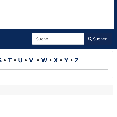
Such
Suchen
S
•
T
•
U
•
V
•
W
•
X
•
Y
•
Z