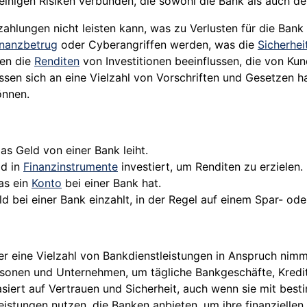
inigen Risiken verbunden, die sowohl die Bank als auch d
zahlungen nicht leisten kann, was zu Verlusten für die Bank
inanzbetrug
oder Cyberangriffen werden, was die
Sicherhei
en die
Renditen
von Investitionen beeinflussen, die von Ku
en sich an eine Vielzahl von Vorschriften und Gesetzen ha
önnen.
s Geld von einer Bank leiht.
ld in
Finanzinstrumente
investiert, um Renditen zu erzielen.
as ein
Konto
bei einer Bank hat.
 bei einer Bank einzahlt, in der Regel auf einem Spar- ode
er eine Vielzahl von Bankdienstleistungen in Anspruch nimmt
sonen und Unternehmen, um tägliche Bankgeschäfte, Kredit
iert auf Vertrauen und Sicherheit, auch wenn sie mit best
leistungen nutzen, die Banken anbieten, um ihre finanziellen 