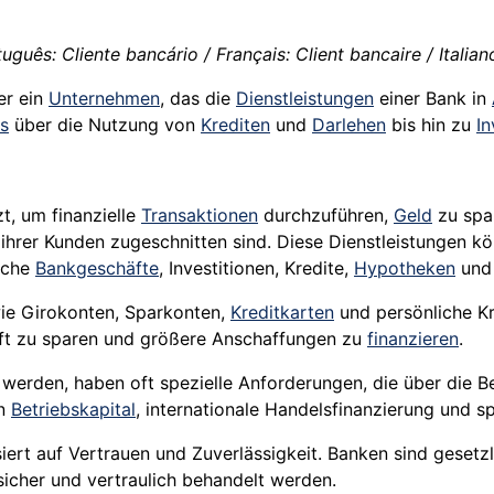
guês: Cliente bancário / Français: Client bancaire / Italian
er ein
Unternehmen
, das die
Dienstleistungen
einer Bank in
s
über die Nutzung von
Krediten
und
Darlehen
bis hin zu
In
t, um finanzielle
Transaktionen
durchzuführen,
Geld
zu spa
e ihrer Kunden zugeschnitten sind. Diese Dienstleistungen 
iche
Bankgeschäfte
, Investitionen, Kredite,
Hypotheken
un
e Girokonten, Sparkonten,
Kreditkarten
und persönliche Kre
unft zu sparen und größere Anschaffungen zu
finanzieren
.
 werden, haben oft spezielle Anforderungen, die über die 
n
Betriebskapital
, internationale Handelsfinanzierung und s
rt auf Vertrauen und Zuverlässigkeit. Banken sind gesetzli
 sicher und vertraulich behandelt werden.