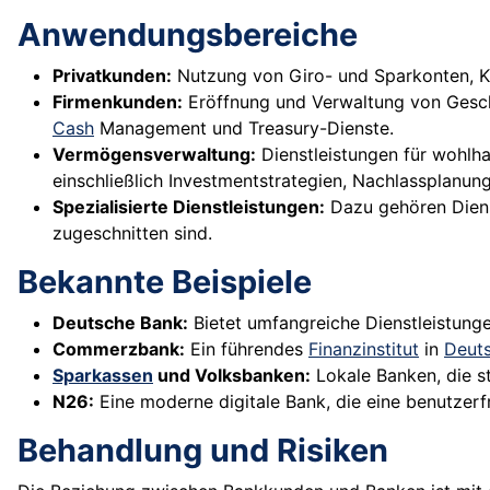
Anwendungsbereiche
Privatkunden:
Nutzung von Giro- und Sparkonten, Kr
Firmenkunden:
Eröffnung und Verwaltung von Gesch
Cash
Management und Treasury-Dienste.
Vermögensverwaltung:
Dienstleistungen für wohlh
einschließlich Investmentstrategien, Nachlassplanu
Spezialisierte Dienstleistungen:
Dazu gehören Dien
zugeschnitten sind.
Bekannte Beispiele
Deutsche Bank:
Bietet umfangreiche Dienstleistunge
Commerzbank:
Ein führendes
Finanzinstitut
in
Deut
Sparkassen
und Volksbanken:
Lokale Banken, die s
N26:
Eine moderne digitale Bank, die eine benutzerf
Behandlung und Risiken