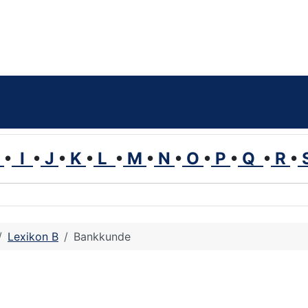
H
•
I
•
J
•
K
•
L
•
M
•
N
•
O
•
P
•
Q
•
R
•
Lexikon B
Bankkunde