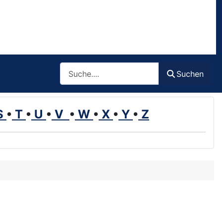
Such
Suchen
S
•
T
•
U
•
V
•
W
•
X
•
Y
•
Z