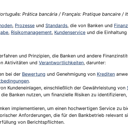
ortuguês: Prática bancária / Français: Pratique bancaire / It
hoden
,
Prozesse
und
Standards
, die von Banken und
Finanz
gabe
,
Risikomanagement
,
Kundenservice
und die Einhaltung 
erfahren und Prinzipien, die Banken und andere Finanzinst
n Aktivitäten und
Verantwortlichkeiten
, darunter:
ken bei der
Bewertung
und Genehmigung von
Krediten
anwen
itbedingungen
.
von Kundeneinlagen, einschließlich der Gewährleistung von
, die Banken nutzen, um finanzielle Risiken zu identifiziere
Banken implementieren, um einen hochwertigen Service zu b
atorischer Anforderungen, die für den Bankbetrieb relevant 
üllung von Berichtspflichten.