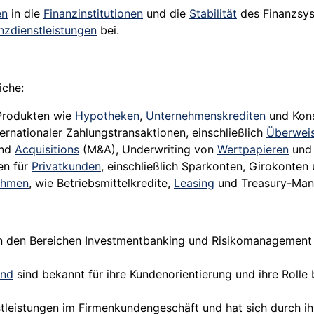
en
in die
Finanzinstitutionen
und die
Stabilität
des Finanzsys
nzdienstleistungen
bei.
iche:
Produkten wie
Hypotheken
,
Unternehmenskrediten
und Kons
ernationaler Zahlungstransaktionen, einschließlich
Überwei
and
Acquisitions
(M&A), Underwriting von
Wertpapieren
und 
en für
Privatkunden
, einschließlich Sparkonten, Girokonten
ehmen
, wie Betriebsmittelkredite,
Leasing
und Treasury-Man
in den Bereichen Investmentbanking und Risikomanagement 
and
sind bekannt für ihre Kundenorientierung und ihre Rolle
tleistungen im Firmenkundengeschäft und hat sich durch ih