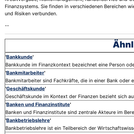
Finanzsystems. Sie finden in verschiedenen Bereichen 
und Risiken verbunden.
--
Ähnl
'
Bankkunde
'
Bankkunde im Finanzkontext bezeichnet eine Person oder 
'
Bankmitarbeiter
'
Bankmitarbeiter sind Fachkräfte, die in einer Bank oder e
'
Geschäftskunde
'
Geschäftskunde im Kontext der Finanzen bezieht sich auf
'
Banken und Finanzinstitute
'
Banken und Finanzinstitute sind zentrale Akteure im Berei
'
Bankbetriebslehre
'
Bankbetriebslehre ist ein Teilbereich der Wirtschaftswiss