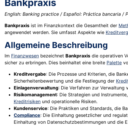
Bankpraxis
English: Banking practice / Español: Práctica bancaria / P
Bankpraxis
ist im Finanzkontext die Gesamtheit der
Met
angewendet werden. Sie umfasst Aspekte wie
Kreditver
Allgemeine Beschreibung
Im
Finanzwesen
bezeichnet
Bankpraxis
die operativen V
sicher zu erbringen. Dies beinhaltet eine breite
Palette
vo
Kreditvergabe
: Die Prozesse und Kriterien, die Ban
Sicherheitenbewertung und die Festlegung der
Kred
Einlagenverwaltung
: Die Verfahren zur Verwaltung 
Risikomanagement
: Die Strategien und Instrumente
Kreditrisiken
und operationelle Risiken.
Kundenservice
: Die Praktiken und Standards, die 
Compliance
: Die Einhaltung gesetzlicher und regul
Einhaltung von Datenschutzbestimmungen und die Erf