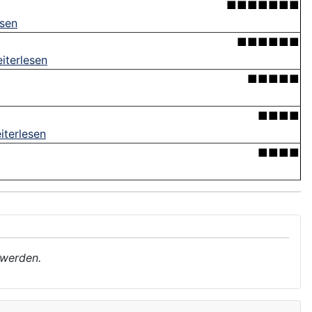
■■■■■■■
esen
■■■■■■
iterlesen
■■■■■
■■■■
iterlesen
■■■■
 werden.