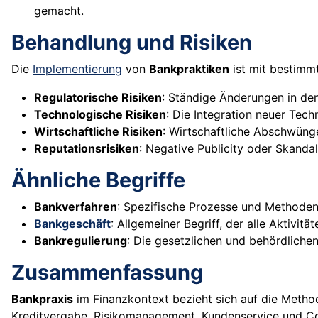
gemacht.
Behandlung und Risiken
Die
Implementierung
von
Bankpraktiken
ist mit bestimm
Regulatorische Risiken
: Ständige Änderungen in de
Technologische Risiken
: Die Integration neuer Tech
Wirtschaftliche Risiken
: Wirtschaftliche Abschwünge
Reputationsrisiken
: Negative Publicity oder Skand
Ähnliche Begriffe
Bankverfahren
: Spezifische Prozesse und Methoden
Bankgeschäft
: Allgemeiner Begriff, der alle Aktivi
Bankregulierung
: Die gesetzlichen und behördliche
Zusammenfassung
Bankpraxis
im Finanzkontext bezieht sich auf die Metho
Kreditvergabe, Risikomanagement, Kundenservice und Com