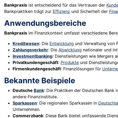
Bankpraxis
ist entscheidend für das Vertrauen der
Kund
Bankpraktiken trägt zur
Effizienz
und Sicherheit der
Fina
Anwendungsbereiche
Bankpraxis
im Finanzkontext umfasst verschiedene Bere
Kreditwesen
: Die
Entwicklung
und Verwaltung von 
Zahlungsverkehr
: Die
Abwicklung
nationaler und int
Investmentbanking
: Dienstleistungen wie Mergers 
Privatkundengeschäft
:
Produkte
und Dienstleistung
Firmenkundengeschäft
: Finanzlösungen für
Untern
Bekannte Beispiele
Deutsche
Bank
: Die Praktiken der Deutschen Bank 
andere Finanzinstitute.
Sparkassen
: Die regionalen Sparkassen in
Deutschl
Unternehmen.
Commerzbank
: Diese Bank bietet umfassende Diens