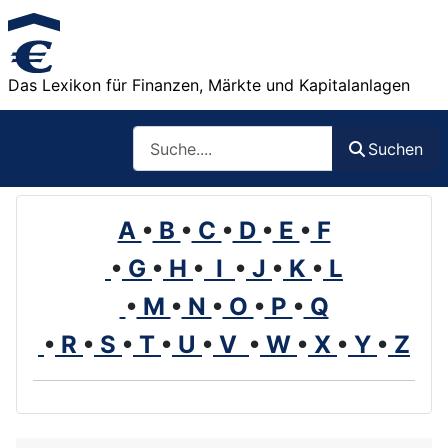
Das Lexikon für Finanzen, Märkte und Kapitalanlagen
Such
Suchen
A
•
B
•
C
•
D
•
E
•
F
•
G
•
H
•
I
•
J
•
K
•
L
•
M
•
N
•
O
•
P
•
Q
•
R
•
S
•
T
•
U
•
V
•
W
•
X
•
Y
•
Z