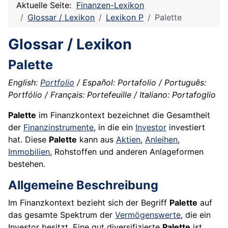
Aktuelle Seite:
Finanzen-Lexikon
Glossar / Lexikon
Lexikon P
Palette
Glossar / Lexikon
Palette
English:
Portfolio
/ Español: Portafolio / Português:
Portfólio / Français: Portefeuille / Italiano: Portafoglio
Palette
im Finanzkontext bezeichnet die Gesamtheit
der
Finanzinstrumente
, in die ein
Investor
investiert
hat. Diese
Palette
kann aus
Aktien
,
Anleihen
,
Immobilien
, Rohstoffen und anderen Anlageformen
bestehen.
Allgemeine Beschreibung
Im Finanzkontext bezieht sich der Begriff
Palette
auf
das gesamte Spektrum der
Vermögenswerte
, die ein
Investor besitzt. Eine gut diversifizierte
Palette
ist