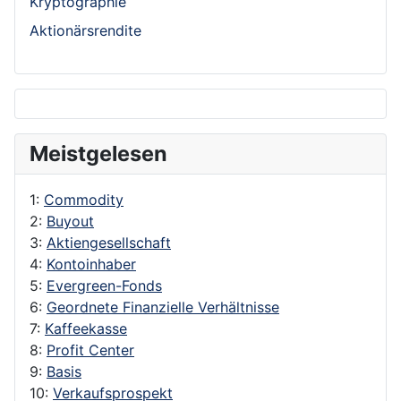
Kryptographie
Aktionärsrendite
Meistgelesen
1:
Commodity
2:
Buyout
3:
Aktiengesellschaft
4:
Kontoinhaber
5:
Evergreen-Fonds
6:
Geordnete Finanzielle Verhältnisse
7:
Kaffeekasse
8:
Profit Center
9:
Basis
10:
Verkaufsprospekt