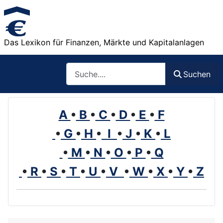
Das Lexikon für Finanzen, Märkte und Kapitalanlagen
Such
Suchen
A
•
B
•
C
•
D
•
E
•
F
•
G
•
H
•
I
•
J
•
K
•
L
•
M
•
N
•
O
•
P
•
Q
•
R
•
S
•
T
•
U
•
V
•
W
•
X
•
Y
•
Z