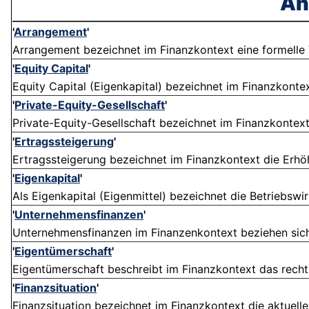
Äh
'
Arrangement
'
Arrangement bezeichnet im Finanzkontext eine formelle 
'
Equity Capital
'
Equity Capital (Eigenkapital) bezeichnet im Finanzkontext
'
Private-Equity-Gesellschaft
'
Private-Equity-Gesellschaft bezeichnet im Finanzkontext 
'
Ertragssteigerung
'
Ertragssteigerung bezeichnet im Finanzkontext die Erh
'
Eigenkapital
'
Als Eigenkapital (Eigenmittel) bezeichnet die Betriebswir
'
Unternehmensfinanzen
'
Unternehmensfinanzen im Finanzenkontext beziehen sich a
'
Eigentümerschaft
'
Eigentümerschaft beschreibt im Finanzkontext das rechtli
'
Finanzsituation
'
Finanzsituation bezeichnet im Finanzkontext die aktuelle