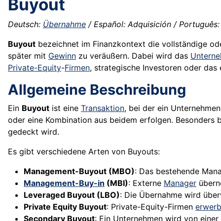
Buyout
Deutsch:
Übernahme
/ Español: Adquisición / Português: 
Buyout
bezeichnet im Finanzkontext die vollständige o
später mit
Gewinn
zu veräußern. Dabei wird das
Untern
Private-Equity
-
Firmen
, strategische Investoren oder da
Allgemeine Beschreibung
Ein
Buyout
ist eine
Transaktion
, bei der ein Unternehm
oder eine Kombination aus beidem erfolgen. Besonders 
gedeckt wird.
Es gibt verschiedene Arten von Buyouts:
Management-Buyout (MBO)
: Das bestehende Mana
Management-Buy-in
(MBI)
: Externe
Manager
übern
Leveraged Buyout (LBO)
: Die Übernahme wird über
Private Equity Buyout
: Private-Equity-Firmen
erwer
Secondary Buyout
: Ein Unternehmen wird von einer 