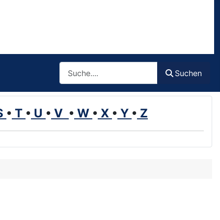
Such
Suchen
S
•
T
•
U
•
V
•
W
•
X
•
Y
•
Z