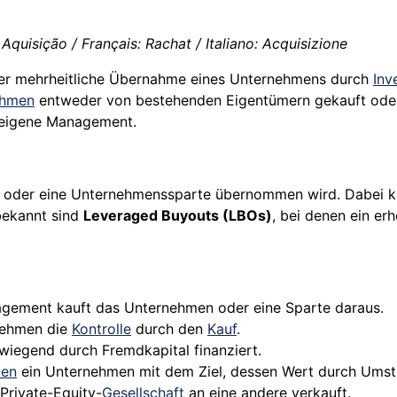
Aquisição / Français: Rachat / Italiano: Acquisizione
der mehrheitliche Übernahme eines Unternehmens durch
Inv
ehmen
entweder von bestehenden Eigentümern gekauft ode
s eigene Management.
en oder eine Unternehmenssparte übernommen wird. Dabei 
bekannt sind
Leveraged Buyouts (LBOs)
, bei denen ein erh
gement kauft das Unternehmen oder eine Sparte daraus.
ehmen die
Kontrolle
durch den
Kauf
.
wiegend durch Fremdkapital finanziert.
ben
ein Unternehmen mit dem Ziel, dessen Wert durch Umstr
Private-Equity-
Gesellschaft
an eine andere verkauft.