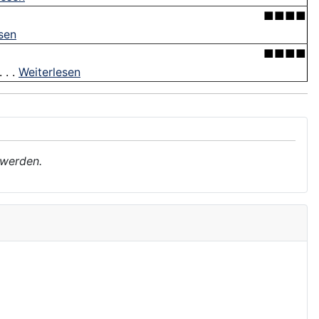
■■■■
sen
■■■■
 . .
Weiterlesen
 werden.