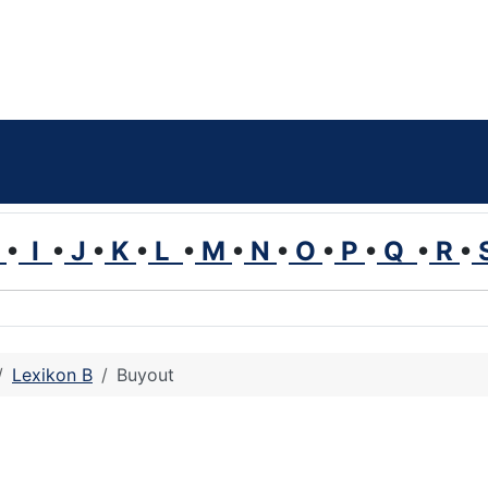
H
•
I
•
J
•
K
•
L
•
M
•
N
•
O
•
P
•
Q
•
R
•
Lexikon B
Buyout