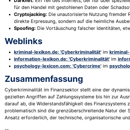
Darknet:
Ein Teil des Internets, der nur über speziel
für den Handel mit gestohlenen Daten oder Schadso
Cryptojacking:
Die unautorisierte Nutzung fremder 
direkte Erpressung, sondern auf die heimliche Ausb
Spoofing:
Die Vortäuschung falscher Identitäten, et
Weblinks
kriminal-lexikon.de: 'Cyberkriminalität'
im
kriminal
information-lexikon.de: 'Cyberkriminalität'
im
infor
psychology-lexicon.com: 'Cybercrime'
im
psycholo
Zusammenfassung
Cyberkriminalität im Finanzsektor stellt eine der dynami
gezielten Angriffen auf Zahlungssysteme bis hin zur A
darauf ab, die Widerstandsfähigkeit des Finanzsystems z
problematisch sind die grenzüberschreitende Natur der St
Ansatz erforderlich, der technische, organisatorische u
--