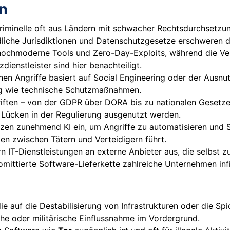
n
minelle oft aus Ländern mit schwacher Rechtsdurchsetzung
edliche Jurisdiktionen und Datenschutzgesetze erschweren 
 hochmoderne Tools und Zero-Day-Exploits, während die Ve
ienstleister sind hier benachteiligt.
hen Angriffe basiert auf Social Engineering oder der Ausnu
tig wie technische Schutzmaßnahmen.
riften – von der GDPR über DORA bis zu nationalen Gesetze
ss Lücken in der Regulierung ausgenutzt werden.
tzen zunehmend KI ein, um Angriffe zu automatisieren und
ten zwischen Tätern und Verteidigern führt.
rn IT-Dienstleistungen an externe Anbieter aus, die selbst z
mittierte Software-Lieferkette zahlreiche Unternehmen infi
ie auf die Destabilisierung von Infrastrukturen oder die Sp
sche oder militärische Einflussnahme im Vordergrund.