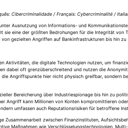
uês: Cibercriminalidade / Français: Cybercriminalité / Itali
 unter Ausnutzung von Informations- und Kommunikationste
lt sie eine der größten Bedrohungen für die Integrität von
 von gezielten Angriffen auf Bankinfrastrukturen bis hin zu
len Aktivitäten, die digitale Technologien nutzen, um finan
en dabei oft grenzüberschreitend und nutzen die Anonymit
 die Angriffspunkte hier nicht physisch greifbar, sondern
nzieller Bereicherung über Industriespionage bis hin zu poli
reicher Angriff kann Millionen von Konten kompromittieren 
sondern umfassen auch Reputationsrisiken für betroffene Ins
ge Zusammenarbeit zwischen Finanzinstituten, Aufsichtsbeh
ntive Maßnahmen wie Verschlüsselungstechnologien, Multi-F