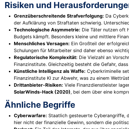
Risiken und Herausforderunge
Grenzüberschreitende Strafverfolgung:
Da Cyberkri
der Aufklärung von Straftaten schwierig. Unterschi
Technologische Asymmetrie:
Die Täter nutzen oft
Budgets kämpft. Besonders kleine und mittlere Finanzd
Menschliches Versagen:
Ein Großteil der erfolgreic
Schulungen für Mitarbeiter sind daher ebenso wich
Regulatorische Komplexität:
Die Vielzahl an Vorsch
Finanzinstitute. Gleichzeitig besteht die Gefahr, da
Künstliche Intelligenz als Waffe:
Cyberkriminelle se
Finanzinstitute KI zur Abwehr, was zu einem Wettrüs
Drittanbieter-Risiken:
Viele Finanzdienstleister lage
SolarWinds-Hack (2020)
, bei dem über eine kompro
Ähnliche Begriffe
Cyberwarfare:
Staatlich gesteuerte Cyberangriffe, d
hier nicht der finanzielle Gewinn, sondern die politi