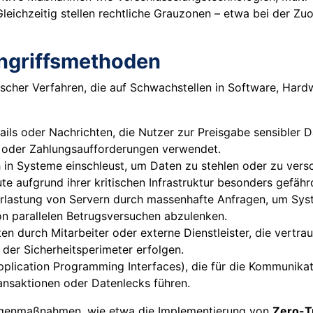
eichzeitig stellen rechtliche Grauzonen – etwa bei der Zu
ngriffsmethoden
ischer Verfahren, die auf Schwachstellen in Software, Har
ils oder Nachrichten, die Nutzer zur Preisgabe sensibler 
e oder Zahlungsaufforderungen verwendet.
 in Systeme einschleust, um Daten zu stehlen oder zu vers
e aufgrund ihrer kritischen Infrastruktur besonders gefährd
lastung von Servern durch massenhafte Anfragen, um Syste
on parallelen Betrugsversuchen abzulenken.
n durch Mitarbeiter oder externe Dienstleister, die vertrau
 der Sicherheitsperimeter erfolgen.
plication Programming Interfaces), die für die Kommunikat
ansaktionen oder Datenlecks führen.
 Gegenmaßnahmen, wie etwa die Implementierung von
Zero-T