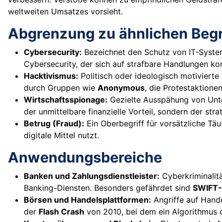
weltweiten Umsatzes vorsieht.
Abgrenzung zu ähnlichen Begr
Cybersecurity:
Bezeichnet den Schutz von IT-Systemen
Cybersecurity, der sich auf strafbare Handlungen kon
Hacktivismus:
Politisch oder ideologisch motivierte 
durch Gruppen wie
Anonymous
, die Protestaktione
Wirtschaftsspionage:
Gezielte Ausspähung von Unter
der unmittelbare finanzielle Vorteil, sondern der st
Betrug (Fraud):
Ein Oberbegriff für vorsätzliche Täu
digitale Mittel nutzt.
Anwendungsbereiche
Banken und Zahlungsdienstleister:
Cyberkriminalitä
Banking-Diensten. Besonders gefährdet sind
SWIFT-
Börsen und Handelsplattformen:
Angriffe auf Hande
der
Flash Crash
von 2010, bei dem ein Algorithmus d