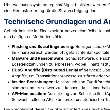
Überwachungssysteme regelmäßig aktualisiert werden. Gl
eine Herausforderung für die Strafverfolgung dar.
Technische Grundlagen und A
Cyberkriminelle im Finanzsektor nutzen eine Reihe techn
den häufigsten Methoden zählen:
Phishing und Social Engineering:
Betrügerische E-Ma
Im Finanzbereich werden oft gefälschte Bankportal
Malware und Ransomware:
Schadsoftware, die sich
Lösegeldzahlungen zu erpressen, wobei Finanzinstitut
DDoS-Angriffe (Distributed Denial of Service):
Über
Angriffe, um Transaktionsprozesse zu stören oder v
Insider-Bedrohungen:
Missbrauch von Zugriffsrechte
sind besonders schwer zu erkennen, da sie innerhalb
API-Manipulation:
Ausnutzung von Schnittstellen (Ap
Schwachstellen in APIs können zu unautorisierten Tr
Die Komplexität dieser Angriffe erfordert spezifische