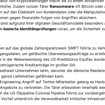
atur von Kryptowährungen macht sie zu einem attraktiven Zi
nenhöhe. Zudem nutzen Täter
Ransomware
oft Bitcoin oder
en auf den Diebstahl von Kundendaten oder die Manipulatio
hmen gegen finanzielle Folgen von Angriffen absichern.
sind aufgrund ihrer digitalen Geschäftsmodelle besonders anf
n-basierte Identitätsprüfungen
voran, um die Sicherheit z
en auf das globale Zahlungsnetzwerk SWIFT führte zu Verlu
ugangsdaten, um gefälschte Überweisungsaufträge zu erteil
e in der Webanwendung des US-Kreditbüros Equifax wurden
betrügerische Kreditanträge im großen Stil.
eltweit Unternehmen lahm, darunter die dänische Reedere
ät ganze Lieferketten gefährden kann.
Engineering-Angriff auf Twitter-Mitarbeiter gelang es Hac
Angebote zu verbreiten. Die Täter erbeuteten innerhalb we
 die US-Ölpipeline Colonial Pipeline führte zur vorübergeh
Vorfall unterstrich die Verwundbarkeit kritischer Infrastruk