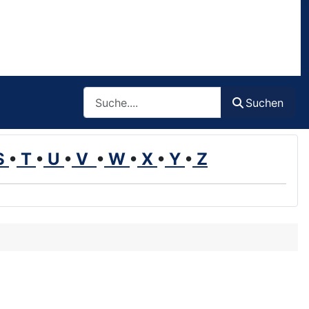
Such
Suchen
S
•
T
•
U
•
V
•
W
•
X
•
Y
•
Z