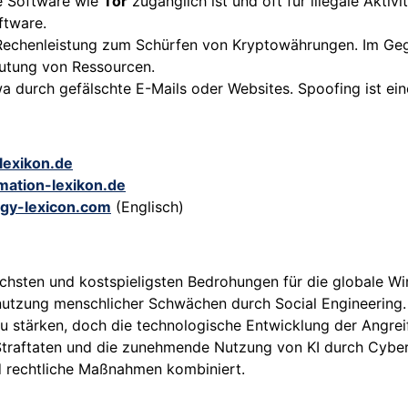
le Software wie
Tor
zugänglich ist und oft für illegale Akti
ftware.
Rechenleistung zum Schürfen von Kryptowährungen. Im Geg
eutung von Ressourcen.
wa durch gefälschte E-Mails oder Websites. Spoofing ist e
-lexikon.de
mation-lexikon.de
gy-lexicon.com
(Englisch)
schsten und kostspieligsten Bedrohungen für die globale Wi
usnutzung menschlicher Schwächen durch Social Engineerin
u stärken, doch die technologische Entwicklung der Angrei
raftaten und die zunehmende Nutzung von KI durch Cyberkrim
nd rechtliche Maßnahmen kombiniert.