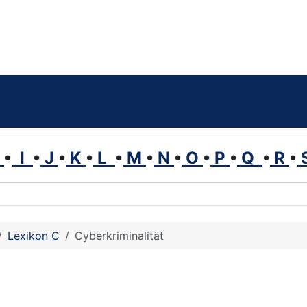
H
•
I
•
J
•
K
•
L
•
M
•
N
•
O
•
P
•
Q
•
R
•
Lexikon C
Cyberkriminalität