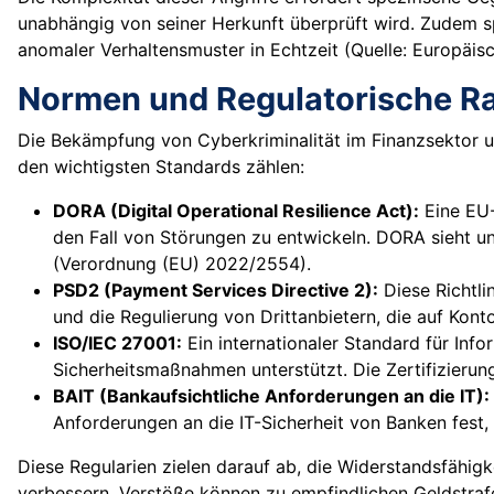
unabhängig von seiner Herkunft überprüft wird. Zudem s
anomaler Verhaltensmuster in Echtzeit (Quelle: Europäi
Normen und Regulatorische 
Die Bekämpfung von Cyberkriminalität im Finanzsektor unt
den wichtigsten Standards zählen:
DORA (Digital Operational Resilience Act):
Eine EU-
den Fall von Störungen zu entwickeln. DORA sieht u
(Verordnung (EU) 2022/2554).
PSD2 (Payment Services Directive 2):
Diese Richtli
und die Regulierung von Drittanbietern, die auf Kont
ISO/IEC 27001:
Ein internationaler Standard für Inf
Sicherheitsmaßnahmen unterstützt. Die Zertifizierung 
BAIT (Bankaufsichtliche Anforderungen an die IT):
Anforderungen an die IT-Sicherheit von Banken fest, 
Diese Regularien zielen darauf ab, die Widerstandsfähig
verbessern. Verstöße können zu empfindlichen Geldstrafe