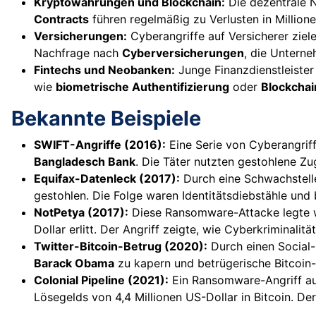
Kryptowährungen und Blockchain:
Die dezentrale N
Contracts
führen regelmäßig zu Verlusten in Millio
Versicherungen:
Cyberangriffe auf Versicherer ziel
Nachfrage nach
Cyberversicherungen
, die Unterne
Fintechs und Neobanken:
Junge Finanzdienstleister 
wie
biometrische Authentifizierung
oder
Blockchai
Bekannte Beispiele
SWIFT-Angriffe (2016):
Eine Serie von Cyberangriff
Bangladesch Bank
. Die Täter nutzten gestohlene Z
Equifax-Datenleck (2017):
Durch eine Schwachstell
gestohlen. Die Folge waren Identitätsdiebstähle und 
NotPetya (2017):
Diese Ransomware-Attacke legte w
Dollar erlitt. Der Angriff zeigte, wie Cyberkriminalit
Twitter-Bitcoin-Betrug (2020):
Durch einen Social-
Barack Obama
zu kapern und betrügerische Bitcoin-
Colonial Pipeline (2021):
Ein Ransomware-Angriff auf
Lösegelds von 4,4 Millionen US-Dollar in Bitcoin. Der 