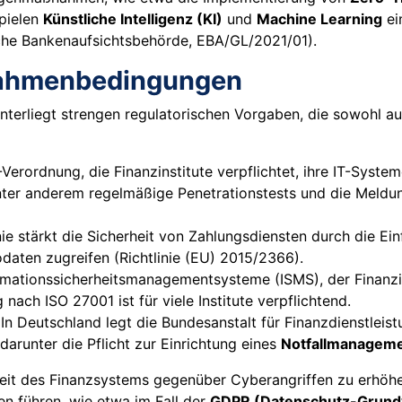
pielen
Künstliche Intelligenz (KI)
und
Machine Learning
ei
sche Bankenaufsichtsbehörde, EBA/GL/2021/01).
Rahmenbedingungen
erliegt strengen regulatorischen Vorgaben, die sowohl auf 
Verordnung, die Finanzinstitute verpflichtet, ihre IT-Syst
nter anderem regelmäßige Penetrationstests und die Meldu
nie stärkt die Sicherheit von Zahlungsdiensten durch die E
odaten zugreifen (Richtlinie (EU) 2015/2366).
ormationssicherheitsmanagementsysteme (ISMS), der Finanzi
nach ISO 27001 ist für viele Institute verpflichtend.
In Deutschland legt die Bundesanstalt für Finanzdienstleis
darunter die Pflicht zur Einrichtung eines
Notfallmanagem
keit des Finanzsystems gegenüber Cyberangriffen zu erhöhe
n führen, wie etwa im Fall der
GDPR (Datenschutz-Grund