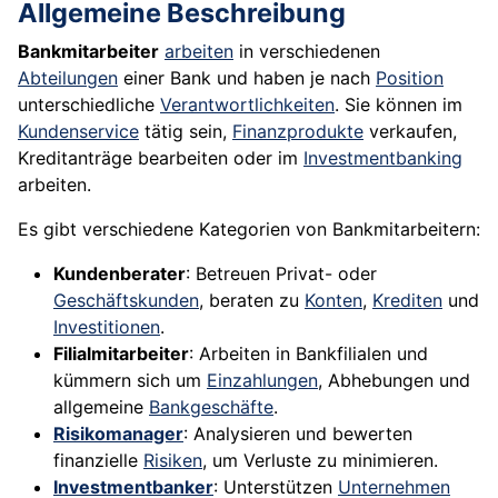
Allgemeine Beschreibung
Bankmitarbeiter
arbeiten
in verschiedenen
Abteilungen
einer Bank und haben je nach
Position
unterschiedliche
Verantwortlichkeiten
. Sie können im
Kundenservice
tätig sein,
Finanzprodukte
verkaufen,
Kreditanträge bearbeiten oder im
Investmentbanking
arbeiten.
Es gibt verschiedene Kategorien von Bankmitarbeitern:
Kundenberater
: Betreuen Privat- oder
Geschäftskunden
, beraten zu
Konten
,
Krediten
und
Investitionen
.
Filialmitarbeiter
: Arbeiten in Bankfilialen und
kümmern sich um
Einzahlungen
, Abhebungen und
allgemeine
Bankgeschäfte
.
Risikomanager
: Analysieren und bewerten
finanzielle
Risiken
, um Verluste zu minimieren.
Investmentbanker
: Unterstützen
Unternehmen