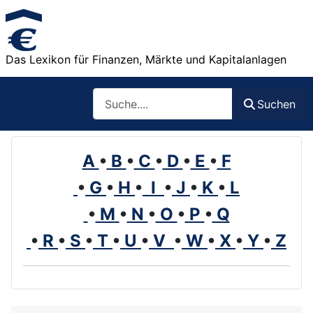
Das Lexikon für Finanzen, Märkte und Kapitalanlagen
Such
Suchen
A
•
B
•
C
•
D
•
E
•
F
•
G
•
H
•
I
•
J
•
K
•
L
•
M
•
N
•
O
•
P
•
Q
•
R
•
S
•
T
•
U
•
V
•
W
•
X
•
Y
•
Z