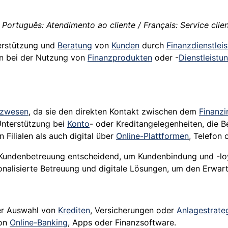
 Português: Atendimento ao cliente / Français: Service client 
erstützung und
Beratung
von
Kunden
durch
Finanzdienstleis
den bei der Nutzung von
Finanzprodukten
oder -
Dienstleistu
nzwesen
, da sie den direkten Kontakt zwischen dem
Finanzi
Unterstützung bei
Konto
- oder Kreditangelegenheiten, die 
Filialen als auch digital über
Online-Plattformen
, Telefon
e Kundenbetreuung entscheidend, um Kundenbindung und -loy
nalisierte Betreuung und digitale Lösungen, um den Erwa
der Auswahl von
Krediten
, Versicherungen oder
Anlagestrate
von
Online-Banking
, Apps oder Finanzsoftware.