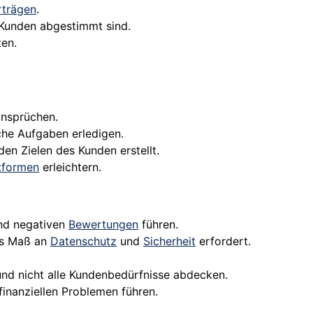
rträgen
.
 Kunden abgestimmt sind.
ten.
ansprüchen.
che Aufgaben erledigen.
en Zielen des Kunden erstellt.
tformen
erleichtern.
und negativen
Bewertungen
führen.
es Maß an
Datenschutz
und
Sicherheit
erfordert.
und nicht alle Kundenbedürfnisse abdecken.
inanziellen Problemen führen.