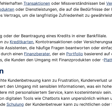
fehlerhaften
Transaktionen
oder Missverständnissen bei
Ve
odukten
oder Dienstleistungen, die auf die Bedürfnisse der
s Vertrags, um die langfristige Zufriedenheit zu gewährleis
 oder der Beantragung eines Kredits in einer Bankfiliale.
gen zu
Kreditkarten
, Kontotransaktionen oder Versicherungs
ale Assistenten, die häufige Fragen beantworten oder einfa
g durch einen
Finanzberater
, der ein
Portfolio
basierend auf d
ls, die Kunden den Umgang mit Finanzprodukten oder -
Plat
n
chte Kundenbetreuung kann zu Frustration, Kundenverlust 
dert den Umgang mit sensiblen Informationen, was ein hoh
ere mit personalisiertem Service, kann kostenintensiv sein.
on digitalen Tools wie Chatbots kann unpersönlich wirken 
ende
Schulung
der Kundenbetreuer kann zu rechtlichen oder f