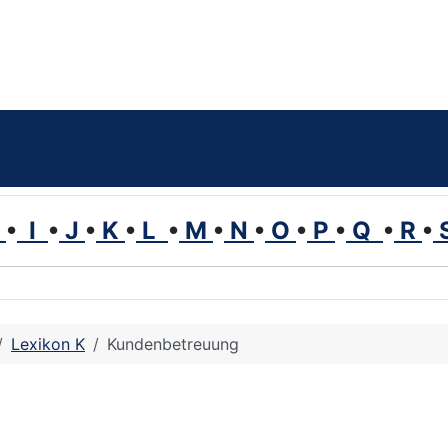
H
•
I
•
J
•
K
•
L
•
M
•
N
•
O
•
P
•
Q
•
R
•
Lexikon K
Kundenbetreuung