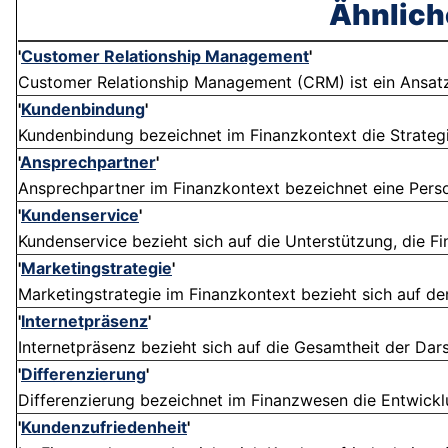
Ähnlich
'
Customer Relationship Management
'
Customer Relationship Management (CRM) ist ein Ansatz im
'
Kundenbindung
'
Kundenbindung bezeichnet im Finanzkontext die Strateg
'
Ansprechpartner
'
Ansprechpartner im Finanzkontext bezeichnet eine Person
'
Kundenservice
'
Kundenservice bezieht sich auf die Unterstützung, die Fi
'
Marketingstrategie
'
Marketingstrategie im Finanzkontext bezieht sich auf den
'
Internetpräsenz
'
Internetpräsenz bezieht sich auf die Gesamtheit der Dars
'
Differenzierung
'
Differenzierung bezeichnet im Finanzwesen die Entwicklu
'
Kundenzufriedenheit
'