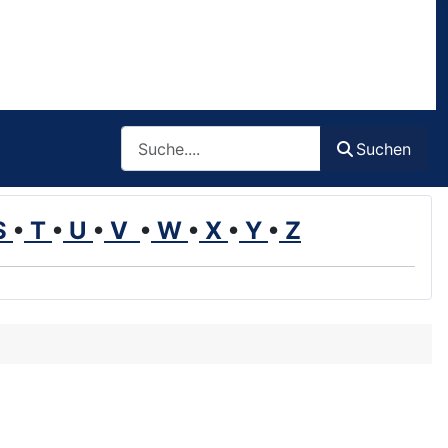
Such
Suchen
S
•
T
•
U
•
V
•
W
•
X
•
Y
•
Z