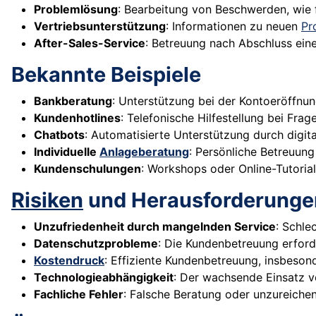
Problemlösung
: Bearbeitung von Beschwerden, wie 
Vertriebsunterstützung
: Informationen zu neuen
Pr
After-Sales-Service
: Betreuung nach Abschluss eine
Bekannte Beispiele
Bankberatung
: Unterstützung bei der Kontoeröffnung
Kundenhotlines
: Telefonische Hilfestellung bei Fra
Chatbots
: Automatisierte Unterstützung durch digit
Individuelle
Anlageberatung
: Persönliche Betreuun
Kundenschulungen
: Workshops oder Online-Tutoria
Risiken
und Herausforderunge
Unzufriedenheit durch mangelnden Service
: Schle
Datenschutzprobleme
: Die Kundenbetreuung erfor
Kostendruck
: Effiziente Kundenbetreuung, insbesond
Technologieabhängigkeit
: Der wachsende Einsatz v
Fachliche Fehler
: Falsche Beratung oder unzureich