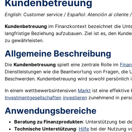
Kundenbetreuung
English: Customer service / Español: Atención al cliente /
Kundenbetreuung
im Finanzkontext bezeichnet die Unt
langfristige Beziehung aufzubauen. Ziel ist es, den Kun
zu gewährleisten.
Allgemeine Beschreibung
Die
Kundenbetreuung
spielt eine zentrale Rolle im
Fina
Dienstleistungen wie die Beantwortung von Fragen, die 
Beschwerden. Kundenbetreuung wird sowohl persönlich in 
In einem wettbewerbsintensiven
Markt
ist eine effektiv
Investmentgesellschaften
investieren
zunehmend in perso
Anwendungsbereiche
Beratung zu Finanzprodukten
: Unterstützung bei 
Technische Unterstützung
:
Hilfe
bei der Nutzung 