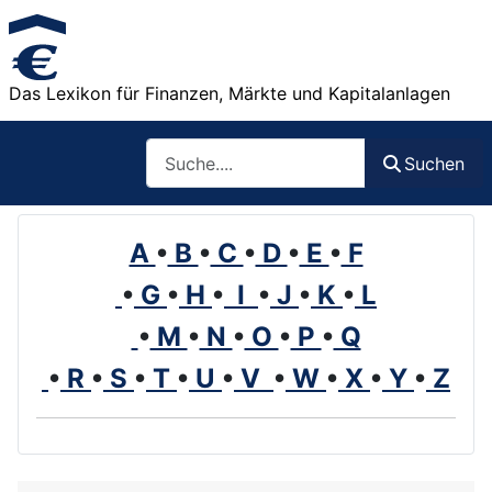
Das Lexikon für Finanzen, Märkte und Kapitalanlagen
Such
Suchen
A
•
B
•
C
•
D
•
E
•
F
•
G
•
H
•
I
•
J
•
K
•
L
•
M
•
N
•
O
•
P
•
Q
•
R
•
S
•
T
•
U
•
V
•
W
•
X
•
Y
•
Z