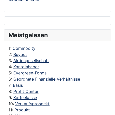
Meistgelesen
1:
Commodity
2:
Buyout
3:
Aktiengesellschaft
4:
Kontoinhaber
5:
Evergreen-Fonds
6:
Geordnete Finanzielle Verhältnisse
7:
Basis
8:
Profit Center
9:
Kaffeekasse
10:
Verkaufsprospekt
11:
Produkt