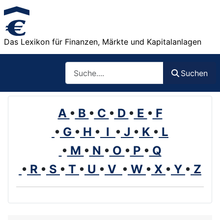
Das Lexikon für Finanzen, Märkte und Kapitalanlagen
Such
Suchen
A
•
B
•
C
•
D
•
E
•
F
•
G
•
H
•
I
•
J
•
K
•
L
•
M
•
N
•
O
•
P
•
Q
•
R
•
S
•
T
•
U
•
V
•
W
•
X
•
Y
•
Z