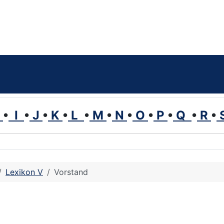
H
•
I
•
J
•
K
•
L
•
M
•
N
•
O
•
P
•
Q
•
R
•
Lexikon V
Vorstand