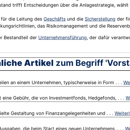
rstand trifft Entscheidungen über die
Anlagestrategie
, wähl
 für die Leitung des
Geschäfts
und die
Sicherstellung
der fi
kungsrichtlinien, das
Risikomanagement
und die Reservenb
er Bestandteil der
Unternehmensführung
, der dafür verantwo
liche Artikel
zum Begriff 'Vorst
ilen an einem Unternehmen, typischerweise in Form . . .
We
eine Gebühr, die von Investmentfonds, Hedgefonds, . . .
W
ielte Gestaltung von Finanzangelegenheiten und . . .
Weiter
Ausgaben, die beim Start eines neuen Unternehmens, . . .
We