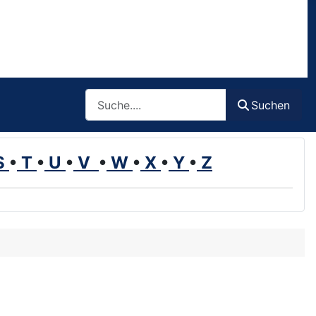
Such
Suchen
S
•
T
•
U
•
V
•
W
•
X
•
Y
•
Z