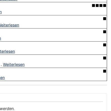
■■■■
n
■
eiterlesen
■
n
■
terlesen
■
 .
Weiterlesen
■
sen
 werden.