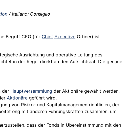
tion
/ Italiano: Consiglio
he Begriff CEO (für
Chief
Executive
Officer) ist
ategische Ausrichtung und operative Leitung des
tet in der Regel direkt an den Aufsichtsrat. Die genaue
n der
Hauptversammlung
der Aktionäre gewählt werden.
 der
Aktionäre
geführt wird.
legung von
Risiko
- und Kapitalmanagementrichtlinien, der
beitet eng mit anderen
Führungskräften
zusammen, um
erzustellen, dass der Fonds in Übereinstimmung mit den