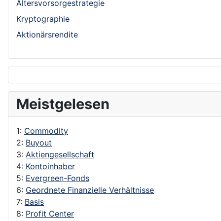
Altersvorsorgestrategie
Kryptographie
Aktionärsrendite
Meistgelesen
1:
Commodity
2:
Buyout
3:
Aktiengesellschaft
4:
Kontoinhaber
5:
Evergreen-Fonds
6:
Geordnete Finanzielle Verhältnisse
7:
Basis
8:
Profit Center