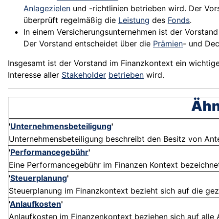
Anlagezielen
und -richtlinien betrieben wird. Der Vo
überprüft regelmäßig die
Leistung
des
Fonds
.
In einem
Versicherungsunternehmen
ist der Vorstand
Der Vorstand entscheidet über die
Prämien
- und Dec
Insgesamt ist der Vorstand im Finanzkontext ein wichtig
Interesse aller
Stakeholder
betrieben
wird.
Ähn
'
Unternehmensbeteiligung
'
Unternehmensbeteiligung beschreibt den Besitz von Ante
'
Performancegebühr
'
Eine Performancegebühr im Finanzen Kontext bezeichnet 
'
Steuerplanung
'
Steuerplanung im Finanzkontext bezieht sich auf die gez
'
Anlaufkosten
'
Anlaufkosten im Finanzenkontext beziehen sich auf alle 