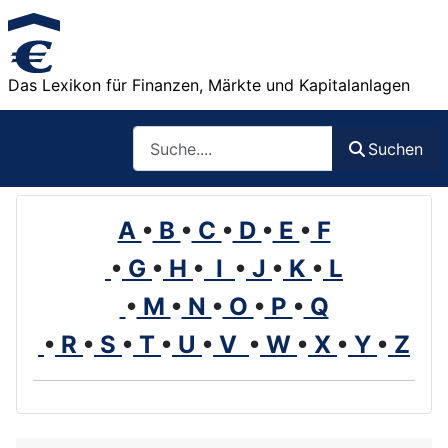
Das Lexikon für Finanzen, Märkte und Kapitalanlagen
Such
Suchen
A
•
B
•
C
•
D
•
E
•
F
•
G
•
H
•
I
•
J
•
K
•
L
•
M
•
N
•
O
•
P
•
Q
•
R
•
S
•
T
•
U
•
V
•
W
•
X
•
Y
•
Z