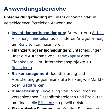
Anwendungsbereiche
Entscheidungsfindung
im Finanzkontext findet in
verschiedenen Bereichen Anwendung:
Investitionsentscheidungen
:
Auswahl von
Aktien
,
Anleihen
,
Immobilien
oder anderen Anlageformen,
um
Renditen
zu maximieren.
Finanzierungsentscheidungen:
Entscheidungen
über die Aufnahme von
Fremdkapital
oder
Eigenkapital
, um Unternehmensprojekte zu
finanzieren
.
Risikomanagement
:
Identifizierung und
Absicherung
gegen finanzielle Risiken, wie
Markt
-
oder
Kreditrisiken
.
Budgetierung
:
Zuweisung
von Ressourcen zu
verschiedenen Geschäftsbereichen und
Projekten
,
um finanzielle
Effizienz
zu gewährleisten.
Strategische Planung:
Langfristige Planung zur