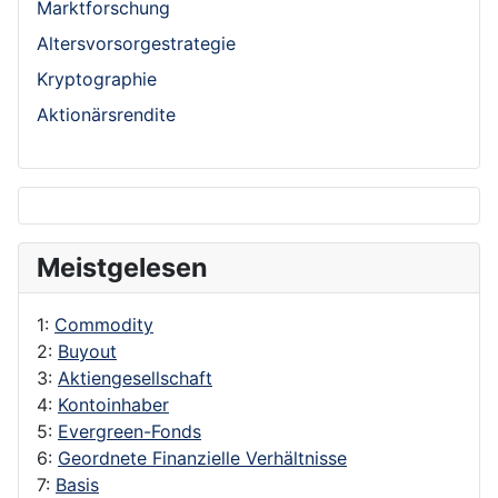
Marktforschung
Altersvorsorgestrategie
Kryptographie
Aktionärsrendite
Meistgelesen
1:
Commodity
2:
Buyout
3:
Aktiengesellschaft
4:
Kontoinhaber
5:
Evergreen-Fonds
6:
Geordnete Finanzielle Verhältnisse
7:
Basis