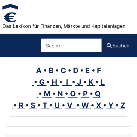
Das Lexikon für Finanzen, Märkte und Kapitalanlagen
Such
Suchen
A
•
B
•
C
•
D
•
E
•
F
•
G
•
H
•
I
•
J
•
K
•
L
•
M
•
N
•
O
•
P
•
Q
•
R
•
S
•
T
•
U
•
V
•
W
•
X
•
Y
•
Z