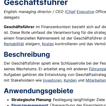
Geschäftsführer
English: managing director / CEO (
Chief
Executive
Office
delegato
Geschäftsführer
im Finanzenkontext bezieht sich auf d
ist. Diese Rolle umfasst die Verantwortung für die strate
einem finanziellen Rahmenwerk ist der Geschäftsführer d
Rentabilität
steigern,
Kosten
kontrollieren und das Verm
Beschreibung
Der Geschäftsführer spielt eine Schlüsselrolle bei der 
seines Wachstums. Er arbeitet eng mit anderen
Führungs
Aufgaben gehören die Entwicklung von Geschäftsstrateg
mit Stakeholdern wie
Investoren
,
Kunden
und
Mitarbeiter
Anwendungsgebiete
Strategische Planung
: Festlegung langfristiger Ziel
Finanzmanagement
: Überwachung der Finanzleistu