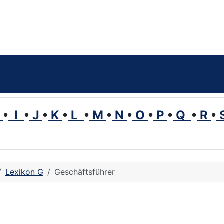
H
•
I
•
J
•
K
•
L
•
M
•
N
•
O
•
P
•
Q
•
R
•
Lexikon G
Geschäftsführer