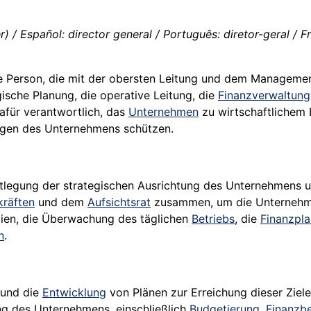
r) / Español: director general / Português: diretor-geral / Fr
ie Person, die mit der obersten Leitung und dem Managemen
gische Planung, die operative Leitung, die
Finanzverwaltung
afür verantwortlich, das
Unternehmen
zu wirtschaftlichem E
ögen des Unternehmens schützen.
Festlegung der strategischen Ausrichtung des Unternehmens 
kräften
und dem
Aufsichtsrat
zusammen, um die Unternehmen
ien, die Überwachung des täglichen
Betriebs
, die
Finanzpl
n
.
e und die
Entwicklung
von Plänen zur Erreichung dieser Ziele
ng des Unternehmens, einschließlich
Budgetierung
,
Finanzbe