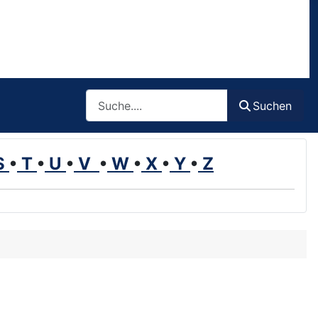
Such
Suchen
S
•
T
•
U
•
V
•
W
•
X
•
Y
•
Z