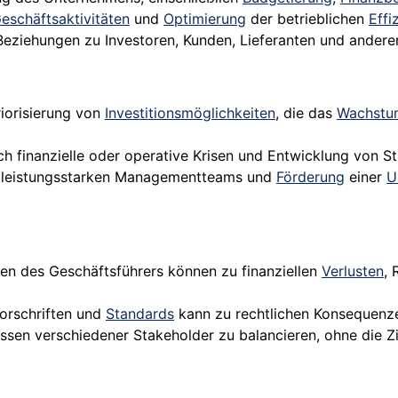
eschäftsaktivitäten
und
Optimierung
der betrieblichen
Effi
Beziehungen zu Investoren, Kunden, Lieferanten und andere
riorisierung von
Investitionsmöglichkeiten
, die das
Wachstu
h finanzielle oder operative Krisen und Entwicklung von St
s leistungsstarken Managementteams und
Förderung
einer
U
gen des Geschäftsführers können zu finanziellen
Verlusten
, 
Vorschriften und
Standards
kann zu rechtlichen Konsequenzen
ressen verschiedener Stakeholder zu balancieren, ohne die 