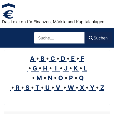
Das Lexikon für Finanzen, Märkte und Kapitalanlagen
Such
Suchen
A
•
B
•
C
•
D
•
E
•
F
•
G
•
H
•
I
•
J
•
K
•
L
•
M
•
N
•
O
•
P
•
Q
•
R
•
S
•
T
•
U
•
V
•
W
•
X
•
Y
•
Z