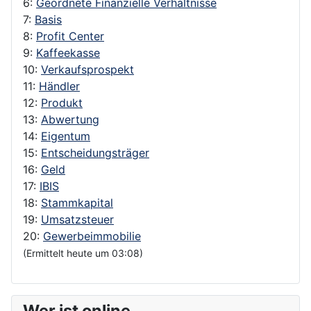
6:
Geordnete Finanzielle Verhältnisse
7:
Basis
8:
Profit Center
9:
Kaffeekasse
10:
Verkaufsprospekt
11:
Händler
12:
Produkt
13:
Abwertung
14:
Eigentum
15:
Entscheidungsträger
16:
Geld
17:
IBIS
18:
Stammkapital
19:
Umsatzsteuer
20:
Gewerbeimmobilie
(Ermittelt heute um 03:08)
Wer ist online