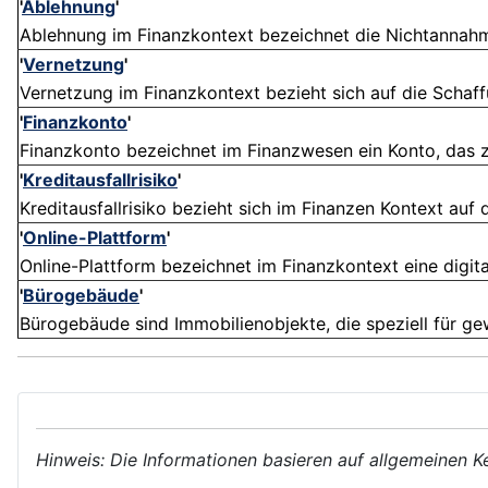
'
Ablehnung
'
Ablehnung im Finanzkontext bezeichnet die Nichtannahme
'
Vernetzung
'
Vernetzung im Finanzkontext bezieht sich auf die Schaf
'
Finanzkonto
'
Finanzkonto bezeichnet im Finanzwesen ein Konto, das 
'
Kreditausfallrisiko
'
Kreditausfallrisiko bezieht sich im Finanzen Kontext auf d
'
Online-Plattform
'
Online-Plattform bezeichnet im Finanzkontext eine digitale
'
Bürogebäude
'
Bürogebäude sind Immobilienobjekte, die speziell für gew
Hinweis: Die Informationen basieren auf allgemeinen K