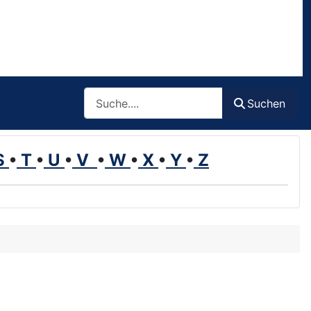
Such
Suchen
S
•
T
•
U
•
V
•
W
•
X
•
Y
•
Z