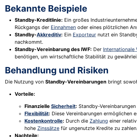
Bekannte Beispiele
Standby-Kreditlinie:
Ein großes Industrieunternehmen 
Rückgangs der
Einnahmen
oder eines plötzlichen Ans
Standby-
Akkreditiv
:
Ein
Exporteur
nutzt ein Standby
nachkommt.
Standby-Vereinbarung des IWF:
Der
International
benötigen, um wirtschaftliche Stabilität zu gewährlei
Behandlung und Risiken
Die Nutzung von
Standby-Vereinbarungen
bringt sowohl
Vorteile:
Finanzielle
Sicherheit
:
Standby-Vereinbarungen b
Flexibilität
:
Diese Vereinbarungen ermöglichen es,
Kostenkontrolle
:
Durch die
Zahlung
einer relati
hohe
Zinssätze
für ungenutzte Kredite zu zahlen
Nachteile: