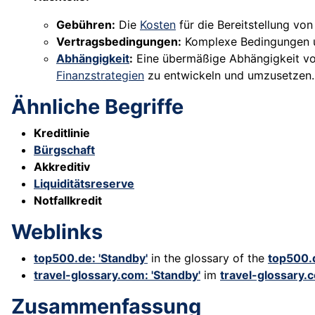
Gebühren:
Die
Kosten
für die Bereitstellung v
Vertragsbedingungen:
Komplexe Bedingungen u
Abhängigkeit
:
Eine übermäßige Abhängigkeit vo
Finanzstrategien
zu entwickeln und umzusetzen.
Ähnliche Begriffe
Kreditlinie
Bürgschaft
Akkreditiv
Liquiditätsreserve
Notfallkredit
Weblinks
top500.de: 'Standby'
in the glossary of the
top500.
travel-glossary.com: 'Standby'
im
travel-glossary.
Zusammenfassung