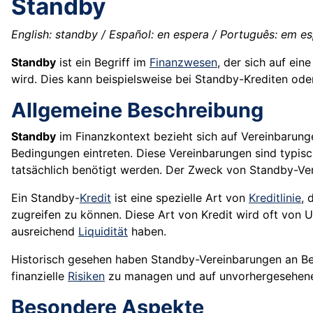
Standby
English: standby / Español: en espera / Português: em espe
Standby
ist ein Begriff im
Finanzwesen
, der sich auf ein
wird. Dies kann beispielsweise bei Standby-Krediten oder
Allgemeine Beschreibung
Standby
im Finanzkontext bezieht sich auf Vereinbarun
Bedingungen eintreten. Diese Vereinbarungen sind typisch
tatsächlich benötigt werden. Der Zweck von Standby-Ver
Ein Standby-
Kredit
ist eine spezielle Art von
Kreditlinie
, 
zugreifen zu können. Diese Art von Kredit wird oft von U
ausreichend
Liquidität
haben.
Historisch gesehen haben Standby-Vereinbarungen an Bed
finanzielle
Risiken
zu managen und auf unvorhergesehene 
Besondere Aspekte