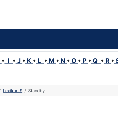
H
•
I
•
J
•
K
•
L
•
M
•
N
•
O
•
P
•
Q
•
R
•
Lexikon S
Standby