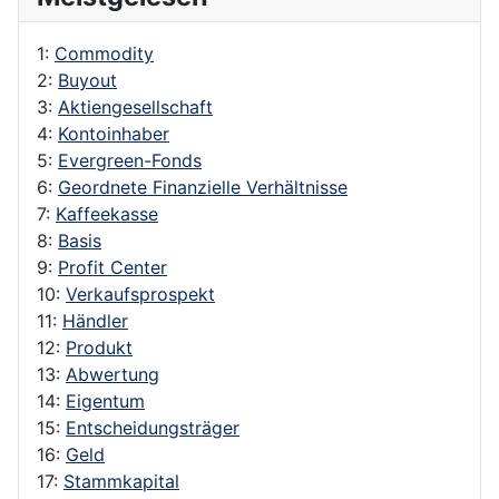
1:
Commodity
2:
Buyout
3:
Aktiengesellschaft
4:
Kontoinhaber
5:
Evergreen-Fonds
6:
Geordnete Finanzielle Verhältnisse
7:
Kaffeekasse
8:
Basis
9:
Profit Center
10:
Verkaufsprospekt
11:
Händler
12:
Produkt
13:
Abwertung
14:
Eigentum
15:
Entscheidungsträger
16:
Geld
17:
Stammkapital