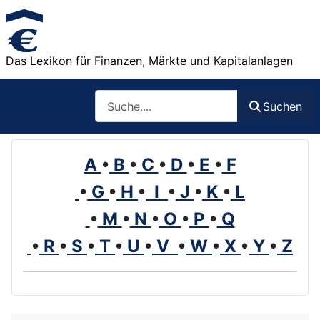
Das Lexikon für Finanzen, Märkte und Kapitalanlagen
Such
Suchen
A
•
B
•
C
•
D
•
E
•
F
•
G
•
H
•
I
•
J
•
K
•
L
•
M
•
N
•
O
•
P
•
Q
•
R
•
S
•
T
•
U
•
V
•
W
•
X
•
Y
•
Z