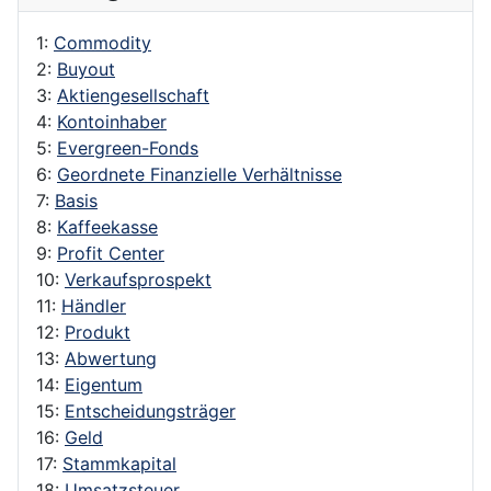
1:
Commodity
2:
Buyout
3:
Aktiengesellschaft
4:
Kontoinhaber
5:
Evergreen-Fonds
6:
Geordnete Finanzielle Verhältnisse
7:
Basis
8:
Kaffeekasse
9:
Profit Center
10:
Verkaufsprospekt
11:
Händler
12:
Produkt
13:
Abwertung
14:
Eigentum
15:
Entscheidungsträger
16:
Geld
17:
Stammkapital
18:
Umsatzsteuer