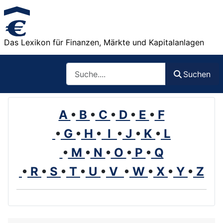
Das Lexikon für Finanzen, Märkte und Kapitalanlagen
Such
Suchen
A
•
B
•
C
•
D
•
E
•
F
•
G
•
H
•
I
•
J
•
K
•
L
•
M
•
N
•
O
•
P
•
Q
•
R
•
S
•
T
•
U
•
V
•
W
•
X
•
Y
•
Z