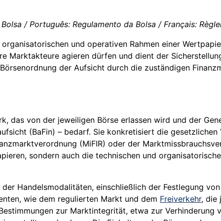
olsa / Português: Regulamento da Bolsa / Français: Règlem
 organisatorischen und operativen Rahmen einer Wertpapierb
e Marktakteure agieren dürfen und dient der Sicherstellung
ie Börsenordnung der Aufsicht durch die zuständigen Finan
erk, das von der jeweiligen Börse erlassen wird und der Ge
aufsicht (BaFin) – bedarf. Sie konkretisiert die gesetzlic
nanzmarktverordnung (MiFIR) oder der Marktmissbrauchsver
ieren, sondern auch die technischen und organisatorischen
n der Handelsmodalitäten, einschließlich der Festlegung vo
enten, wie dem regulierten Markt und dem
Freiverkehr
, die
 Bestimmungen zur Marktintegrität, etwa zur Verhinderung v