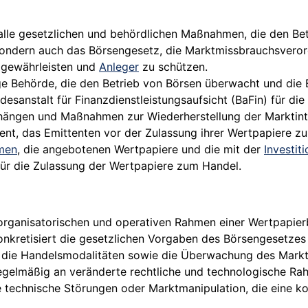
alle gesetzlichen und behördlichen Maßnahmen, die den Be
 sondern auch das Börsengesetz, die Marktmissbrauchsvero
u gewährleisten und
Anleger
zu schützen.
ige Behörde, die den Betrieb von Börsen überwacht und die
desanstalt für Finanzdienstleistungsaufsicht (BaFin) für di
ängen und Maßnahmen zur Wiederherstellung der Marktinteg
nt, das Emittenten vor der Zulassung ihrer Wertpapiere zu
men
, die angebotenen Wertpapiere und die mit der
Investiti
für die Zulassung der Wertpapiere zum Handel.
organisatorischen und operativen Rahmen einer Wertpapierb
 konkretisiert die gesetzlichen Vorgaben des Börsengesetze
die Handelsmodalitäten sowie die Überwachung des Marktg
gelmäßig an veränderte rechtliche und technologische Ra
e technische Störungen oder Marktmanipulation, die eine 