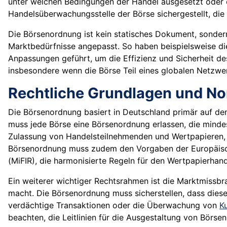
unter welchen Bedingungen der Handel ausgesetzt oder e
Handelsüberwachungsstelle der Börse sichergestellt, di
Die Börsenordnung ist kein statisches Dokument, sonder
Marktbedürfnisse angepasst. So haben beispielsweise di
Anpassungen geführt, um die Effizienz und Sicherheit de
insbesondere wenn die Börse Teil eines globalen Netzwe
Rechtliche Grundlagen und N
Die Börsenordnung basiert in Deutschland primär auf de
muss jede Börse eine Börsenordnung erlassen, die minde
Zulassung von Handelsteilnehmenden und Wertpapieren,
Börsenordnung muss zudem den Vorgaben der Europäische
(MiFIR), die harmonisierte Regeln für den Wertpapierhan
Ein weiterer wichtiger Rechtsrahmen ist die Marktmissb
macht. Die Börsenordnung muss sicherstellen, dass dies
verdächtige Transaktionen oder die Überwachung von
K
beachten, die Leitlinien für die Ausgestaltung von Börs