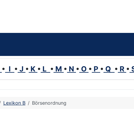
H
•
I
•
J
•
K
•
L
•
M
•
N
•
O
•
P
•
Q
•
R
•
Lexikon B
Börsenordnung