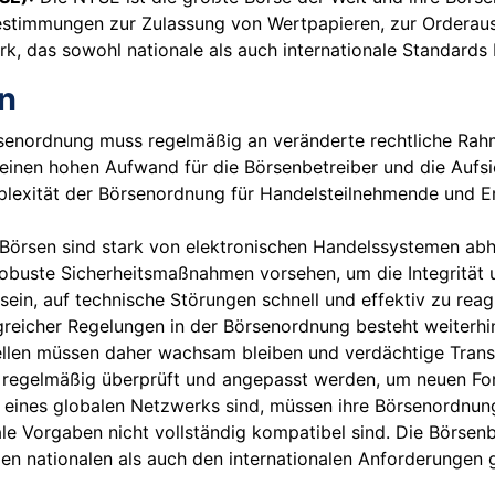
estimmungen zur Zulassung von Wertpapieren, zur Orderau
k, das sowohl nationale als auch internationale Standards b
n
senordnung muss regelmäßig an veränderte rechtliche Rah
einen hohen Aufwand für die Börsenbetreiber und die Aufsi
lexität der Börsenordnung für Handelsteilnehmende und Emi
örsen sind stark von elektronischen Handelssystemen abhän
obuste Sicherheitsmaßnahmen vorsehen, um die Integrität 
sein, auf technische Störungen schnell und effektiv zu rea
eicher Regelungen in der Börsenordnung besteht weiterhin
llen müssen daher wachsam bleiben und verdächtige Transa
egelmäßig überprüft und angepasst werden, um neuen For
l eines globalen Netzwerks sind, müssen ihre Börsenordnung
ale Vorgaben nicht vollständig kompatibel sind. Die Börsen
en nationalen als auch den internationalen Anforderungen g