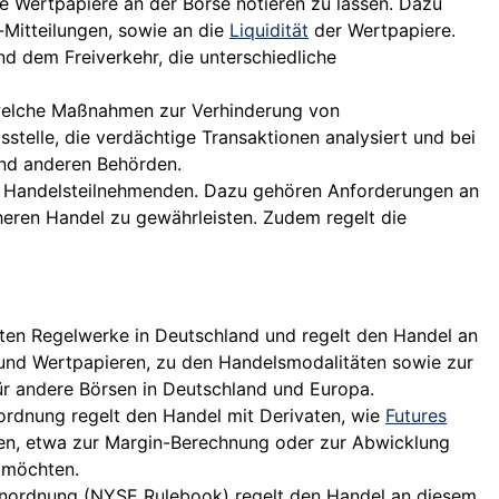
re Wertpapiere an der Börse notieren zu lassen. Dazu
Mitteilungen, sowie an die
Liquidität
der Wertpapiere.
 dem Freiverkehr, die unterschiedliche
 welche Maßnahmen zur Verhinderung von
telle, die verdächtige Transaktionen analysiert und bei
und anderen Behörden.
r Handelsteilnehmenden. Dazu gehören Anforderungen an
heren Handel zu gewährleisten. Zudem regelt die
ten Regelwerke in Deutschland und regelt den Handel an
 und Wertpapieren, zu den Handelsmodalitäten sowie zur
r andere Börsen in Deutschland und Europa.
ordnung regelt den Handel mit Derivaten, wie
Futures
ten, etwa zur Margin-Berechnung oder zur Abwicklung
 möchten.
senordnung (NYSE Rulebook) regelt den Handel an diesem