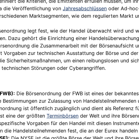
iniert die Kriterien, die Emittenten erfüllen müssen, um ih
a die Veröffentlichung von
Jahresabschlüssen
oder Ad-hoc-
schiedenen Marktsegmenten, wie dem regulierten Markt und
enordnung legt fest, wie der Handel überwacht wird und
en. Dazu gehört die Einrichtung einer Handelsüberwachungss
örsenordnung die Zusammenarbeit mit der Börsenaufsicht 
t Vorgaben zur technischen Ausstattung der Börse und de
die Sicherheitsmaßnahmen, um einen reibungslosen und sic
technischen Störungen oder Cyberangriffen.
FWB):
Die Börsenordnung der FWB ist eines der bekanntes
erte Bestimmungen zur Zulassung von Handelsteilnehmenden
nung ist öffentlich zugänglich und dient als Referenz fü
st eine der größten
Terminbörsen
der Welt und ihre Börsen
 spezifische Vorgaben für den Handel mit diesen Instrumen
n die Handelsteilnehmenden fest, die an der Eurex handeln
SE):
Die NYSE ist die größte Börse der Welt und ihre Bör