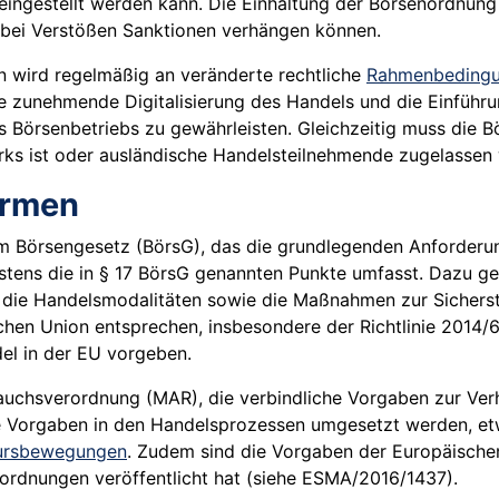
ingestellt werden kann. Die Einhaltung der Börsenordnung
e bei Verstößen Sanktionen verhängen können.
n wird regelmäßig an veränderte rechtliche
Rahmenbeding
e zunehmende Digitalisierung des Handels und die Einführ
s Börsenbetriebs zu gewährleisten. Gleichzeitig muss die 
rks ist oder ausländische Handelsteilnehmende zugelassen
ormen
m Börsengesetz (BörsG), das die grundlegenden Anforderun
stens die in § 17 BörsG genannten Punkte umfasst. Dazu ge
 die Handelsmodalitäten sowie die Maßnahmen zur Sichers
n Union entsprechen, insbesondere der Richtlinie 2014/65
del in der EU vorgeben.
rauchsverordnung (MAR), die verbindliche Vorgaben zur Ver
e Vorgaben in den Handelsprozessen umgesetzt werden, etw
ursbewegungen
. Zudem sind die Vorgaben der Europäische
enordnungen veröffentlicht hat (siehe ESMA/2016/1437).