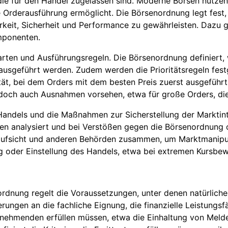
, die für den Handel zugelassen sind. Moderne Börsen nutz
e Orderausführung ermöglicht. Die Börsenordnung legt fest
keit, Sicherheit und Performance zu gewährleisten. Dazu g
mponenten.
arten und Ausführungsregeln. Die Börsenordnung definiert, 
 ausgeführt werden. Zudem werden die Prioritätsregeln fes
ität, bei dem Orders mit dem besten Preis zuerst ausgeführt
jedoch auch Ausnahmen vorsehen, etwa für große Orders, d
dels und die Maßnahmen zur Sicherstellung der Marktinteg
nen analysiert und bei Verstößen gegen die Börsenordnung
aufsicht und anderen Behörden zusammen, um Marktmanipul
 oder Einstellung des Handels, etwa bei extremen Kursbe
rdnung regelt die Voraussetzungen, unter denen natürliche
ngen an die fachliche Eignung, die finanzielle Leistungsfä
ilnehmenden erfüllen müssen, etwa die Einhaltung von Meld