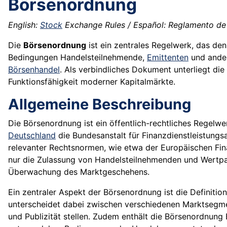
Börsenordnung
English:
Stock
Exchange Rules / Español: Reglamento de B
Die
Börsenordnung
ist ein zentrales Regelwerk, das den
Bedingungen Handelsteilnehmende,
Emittenten
und ander
Börsenhandel
. Als verbindliches Dokument unterliegt d
Funktionsfähigkeit moderner Kapitalmärkte.
Allgemeine Beschreibung
Die Börsenordnung ist ein öffentlich-rechtliches Regelw
Deutschland
die Bundesanstalt für Finanzdienstleistungs
relevanter Rechtsnormen, wie etwa der Europäischen Fi
nur die Zulassung von Handelsteilnehmenden und Wertpap
Überwachung des Marktgeschehens.
Ein zentraler Aspekt der Börsenordnung ist die Definitio
unterscheidet dabei zwischen verschiedenen Marktsegm
und Publizität stellen. Zudem enthält die Börsenordnung