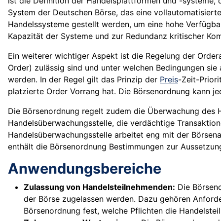
ist die Definition der Handelsplattformen und -systeme
System der Deutschen Börse, das eine vollautomatisiert
Handelssysteme gestellt werden, um eine hohe Verfügbar
Kapazität der Systeme und zur Redundanz kritischer Ko
Ein weiterer wichtiger Aspekt ist die Regelung der Order
Order) zulässig sind und unter welchen Bedingungen sie
werden. In der Regel gilt das Prinzip der
Preis
-Zeit-Prior
platzierte Order Vorrang hat. Die Börsenordnung kann 
Die Börsenordnung regelt zudem die Überwachung des Han
Handelsüberwachungsstelle, die verdächtige Transaktio
Handelsüberwachungsstelle arbeitet eng mit der Börsen
enthält die Börsenordnung Bestimmungen zur Aussetzung
Anwendungsbereiche
Zulassung von Handelsteilnehmenden:
Die Börseno
der Börse zugelassen werden. Dazu gehören Anforderu
Börsenordnung fest, welche Pflichten die Handelste