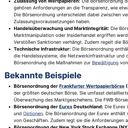
Zulassung von Wertpapieren:
Die Börsenordnung def
gehören Anforderungen an die Transparenz, wie etw
Die Börsenordnung unterscheidet dabei zwischen ver
Zulassungsvoraussetzungen haben.
Handelsüberwachung und Marktintegrität:
Die Börs
Marktmanipulation oder Insiderhandel ergriffen werd
Verstößen Sanktionen verhängt. Zudem regelt die B
Technische Infrastruktur:
Die Börsenordnung enthäl
die Handelssysteme, die Netzwerkinfrastruktur und 
Börsenordnung die Maßnahmen zur
Bewältigung
von 
Bekannte Beispiele
Börsenordnung der
Frankfurter Wertpapierbörse
(
der größten deutschen Börse. Sie umfasst detailli
Überwachung des Marktgeschehens. Die FWB-Börsenord
Börsenordnung der
Eurex
Deutschland:
Die Eurex i
und
Optionen
. Die Börsenordnung der Eurex enthält
von Geschäften. Zudem legt sie die Anforderungen a
Börsenordnung der New York Stock Exchange (NY