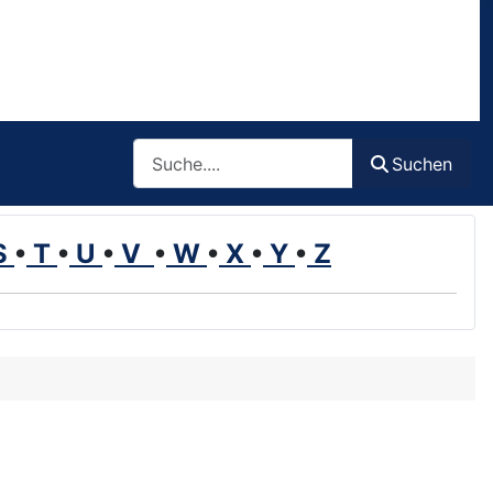
Such
Suchen
S
•
T
•
U
•
V
•
W
•
X
•
Y
•
Z