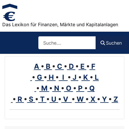
Das Lexikon für Finanzen, Märkte und Kapitalanlagen
Such
Suchen
A
•
B
•
C
•
D
•
E
•
F
•
G
•
H
•
I
•
J
•
K
•
L
•
M
•
N
•
O
•
P
•
Q
•
R
•
S
•
T
•
U
•
V
•
W
•
X
•
Y
•
Z