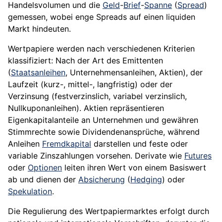
Handelsvolumen und die
Geld
-
Brief
-
Spanne
(
Spread
)
gemessen, wobei enge Spreads auf einen liquiden
Markt hindeuten.
Wertpapiere werden nach verschiedenen Kriterien
klassifiziert: Nach der Art des Emittenten
(
Staatsanleihen
, Unternehmensanleihen, Aktien), der
Laufzeit (kurz-, mittel-, langfristig) oder der
Verzinsung (festverzinslich, variabel verzinslich,
Nullkuponanleihen). Aktien repräsentieren
Eigenkapitalanteile an Unternehmen und gewähren
Stimmrechte sowie Dividendenansprüche, während
Anleihen
Fremdkapital
darstellen und feste oder
variable Zinszahlungen vorsehen. Derivate wie
Futures
oder
Optionen
leiten ihren Wert von einem Basiswert
ab und dienen der
Absicherung
(
Hedging
) oder
Spekulation
.
Die Regulierung des Wertpapiermarktes erfolgt durch