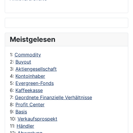
Meistgelesen
1:
Commodity
2:
Buyout
3:
Aktiengesellschaft
4:
Kontoinhaber
5:
Evergreen-Fonds
6:
Kaffeekasse
7:
Geordnete Finanzielle Verhältnisse
8:
Profit Center
9:
Basis
10:
Verkaufsprospekt
11:
Händler
12:
Abwertung