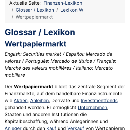
Aktuelle Seite:
Finanzen-Lexikon
Glossar / Lexikon
Lexikon W
Wertpapiermarkt
Glossar / Lexikon
Wertpapiermarkt
English: Securities market / Español: Mercado de
valores / Português: Mercado de títulos / Français:
Marché des valeurs mobilières / Italiano: Mercato
mobiliare
Der
Wertpapiermarkt
bildet das zentrale Segment der
Finanzmärkte, auf dem handelbare Finanzinstrumente
wie
Aktien
,
Anleihen
, Derivate und
Investmentfonds
gehandelt werden. Er ermöglicht
Unternehmen
,
Staaten und anderen Institutionen die
Kapitalbeschaffung, während Anlegerinnen und
Anleger
durch den
Kauf
und
Verkauf
von Wertpapieren