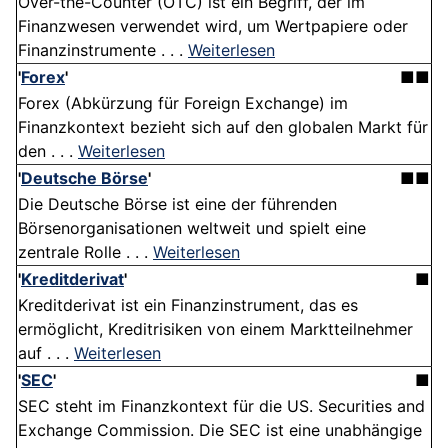
Over-the-Counter (OTC) ist ein Begriff, der im
Finanzwesen verwendet wird, um Wertpapiere oder
Finanzinstrumente . . .
Weiterlesen
'
Forex
'
■■
Forex (Abkürzung für Foreign Exchange) im
Finanzkontext bezieht sich auf den globalen Markt für
den . . .
Weiterlesen
'
Deutsche Börse
'
■■
Die Deutsche Börse ist eine der führenden
Börsenorganisationen weltweit und spielt eine
zentrale Rolle . . .
Weiterlesen
'
Kreditderivat
'
■
Kreditderivat ist ein Finanzinstrument, das es
ermöglicht, Kreditrisiken von einem Marktteilnehmer
auf . . .
Weiterlesen
'
SEC
'
■
SEC steht im Finanzkontext für die US. Securities and
Exchange Commission. Die SEC ist eine unabhängige