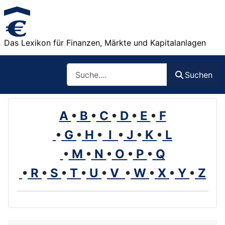
Das Lexikon für Finanzen, Märkte und Kapitalanlagen
Such
Suchen
A
•
B
•
C
•
D
•
E
•
F
•
G
•
H
•
I
•
J
•
K
•
L
•
M
•
N
•
O
•
P
•
Q
•
R
•
S
•
T
•
U
•
V
•
W
•
X
•
Y
•
Z