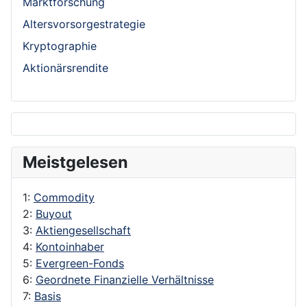
Marktforschung
Altersvorsorgestrategie
Kryptographie
Aktionärsrendite
Meistgelesen
1:
Commodity
2:
Buyout
3:
Aktiengesellschaft
4:
Kontoinhaber
5:
Evergreen-Fonds
6:
Geordnete Finanzielle Verhältnisse
7:
Basis