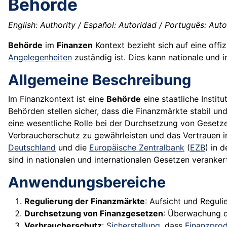
Behörde
English: Authority / Español: Autoridad / Português: Autor
Behörde
im
Finanzen
Kontext bezieht sich auf eine offizi
Angelegenheiten
zuständig ist. Dies kann nationale und 
Allgemeine Beschreibung
Im Finanzkontext ist eine
Behörde
eine staatliche Instit
Behörden stellen sicher, dass die Finanzmärkte stabil un
eine wesentliche Rolle bei der Durchsetzung von Geset
Verbraucherschutz zu gewährleisten und das Vertrauen in 
Deutschland
und die
Europäische Zentralbank
(
EZB
) in 
sind in nationalen und internationalen Gesetzen veranker
Anwendungsbereiche
Regulierung der Finanzmärkte
: Aufsicht und Regul
Durchsetzung von Finanzgesetzen
: Überwachung d
Verbraucherschutz
:
Sicherstellung
, dass
Finanzpro