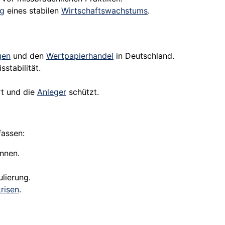
ng
eines stabilen
Wirtschaftswachstums
.
gen
und den
Wertpapierhandel
in Deutschland.
sstabilität.
rt und die
Anleger
schützt.
fassen:
nnen.
lierung.
risen
.