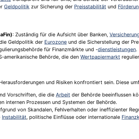
er
Geldpolitik
zur Sicherung der
Preisstabilität
und
Förderu
aFin)
: Zuständig für die Aufsicht über Banken,
Versicherun
 die Geldpolitik der
Eurozone
und die Sicherstellung der Prei
egulierungsbehörde für Finanzmärkte und -
dienstleistungen
.
US-amerikanische Behörde, die den
Wertpapiermarkt
regulie
erausforderungen und Risiken konfrontiert sein. Diese um
nd Vorschriften, die die
Arbeit
der Behörde beeinflussen kö
 den internen Prozessen und Systemen der Behörde.
grund von Skandalen, Fehlverhalten oder ineffizienter Regu
e
Instabilität
, politische Einflüsse oder internationale
Finanzk