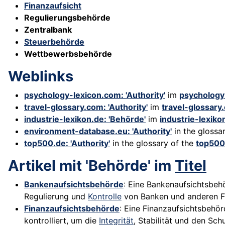
Finanzaufsicht
Regulierungsbehörde
Zentralbank
Steuerbehörde
Wettbewerbsbehörde
Weblinks
psychology-lexicon.com: 'Authority'
im
psychology
travel-glossary.com: 'Authority'
im
travel-glossary
industrie-lexikon.de: 'Behörde'
im
industrie-lexiko
environment-database.eu: 'Authority'
in the glossa
top500.de: 'Authority'
in the glossary of the
top500
Artikel mit 'Behörde' im
Titel
Bankenaufsichtsbehörde
: Eine Bankenaufsichtsbehö
Regulierung und
Kontrolle
von Banken und anderen Fin
Finanzaufsichtsbehörde
: Eine Finanzaufsichtsbehör
kontrolliert, um die
Integrität
, Stabilität und den Sch