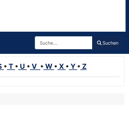
Such
Suchen
S
•
T
•
U
•
V
•
W
•
X
•
Y
•
Z