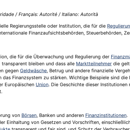
idade / Français: Autorité / Italiano: Autorità
elle Regierungsstelle oder Institution, die für die
Regulieru
internationale Finanzaufsichtsbehörden, Steuerbehörden, Ze
ution, die für die Überwachung und Regulierung der
Finanzm
d transparent bleiben und dass alle
Marktteilnehmer
die gelt
zen gegen
Geldwäsche
, Betrug und andere finanzielle Verg
das Finanzsystem zu stärken. Wichtige Beispiele sind die B
der Europäischen
Union
. Die Geschichte dieser Institutionen
t.
ierung von
Börsen
, Banken und anderen
Finanzinstitutionen
.
er Einhaltung von Gesetzen und Vorschriften, einschließl
dukte
transparent und fair sind, und Schutz der Verbraucher