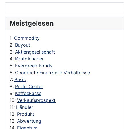
Meistgelesen
1:
Commodity
2:
Buyout
3:
Aktiengesellschaft
4:
Kontoinhaber
5:
Evergreen-Fonds
6:
Geordnete Finanzielle Verhältnisse
7:
Basis
8:
Profit Center
9:
Kaffeekasse
10:
Verkaufsprospekt
11:
Händler
12:
Produkt
13:
Abwertung
14:
Eigentum