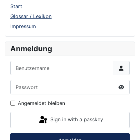
Start
Glossar / Lexikon
Impressum
Anmeldung
Benutzername
Passwort
Show P
Angemeldet bleiben
Sign in with a passkey