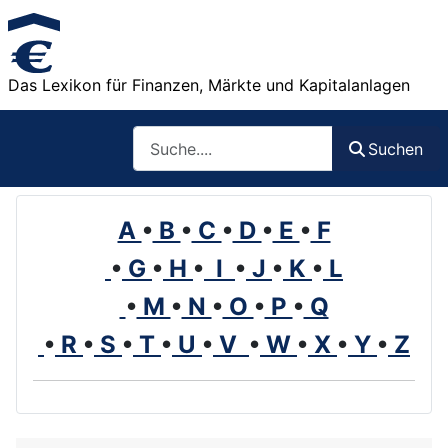
Das Lexikon für Finanzen, Märkte und Kapitalanlagen
Such
Suchen
A
•
B
•
C
•
D
•
E
•
F
•
G
•
H
•
I
•
J
•
K
•
L
•
M
•
N
•
O
•
P
•
Q
•
R
•
S
•
T
•
U
•
V
•
W
•
X
•
Y
•
Z