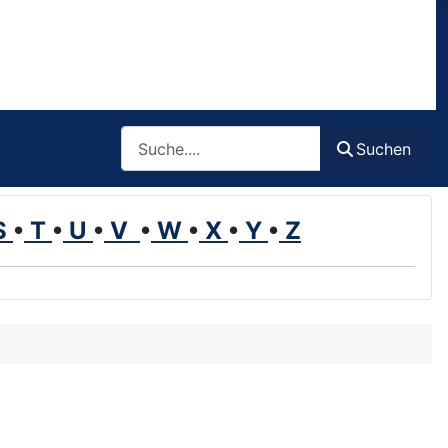
Such
Suchen
S
•
T
•
U
•
V
•
W
•
X
•
Y
•
Z