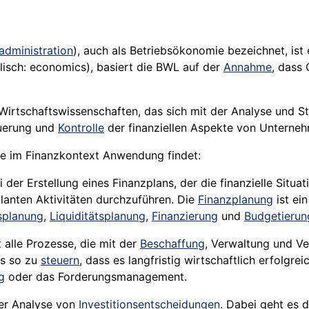
administration
), auch als Betriebsökonomie bezeichnet, ist 
isch: economics), basiert die BWL auf der
Annahme
, dass
r Wirtschaftswissenschaften, das sich mit der Analyse und S
euerung und
Kontrolle
der finanziellen Aspekte von Unterne
ehre im Finanzkontext Anwendung findet:
er Erstellung eines Finanzplans, der die finanzielle Situa
lanten Aktivitäten durchzuführen. Die
Finanzplanung
ist ei
nsplanung
,
Liquiditätsplanung
,
Finanzierung
und
Budgetierun
alle Prozesse, die mit der
Beschaffung
, Verwaltung und V
ns so zu
steuern
, dass es langfristig wirtschaftlich erfolgr
g
oder das Forderungsmanagement.
der Analyse von
Investitionsentscheidungen
. Dabei geht es 