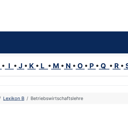
H
•
I
•
J
•
K
•
L
•
M
•
N
•
O
•
P
•
Q
•
R
•
Lexikon B
Betriebswirtschaftslehre