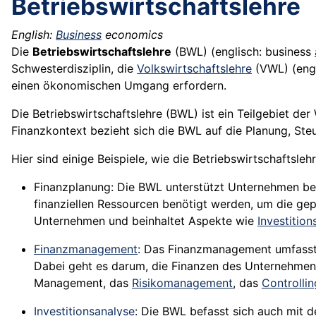
Betriebswirtschaftslehre
English:
Business
economics
Die
Betriebswirtschaftslehre
(BWL) (englisch: business
Schwesterdisziplin, die
Volkswirtschaftslehre
(VWL) (engl
einen ökonomischen Umgang erfordern.
Die Betriebswirtschaftslehre (BWL) ist ein Teilgebiet de
Finanzkontext bezieht sich die BWL auf die Planung, St
Hier sind einige Beispiele, wie die Betriebswirtschaftsl
Finanzplanung: Die BWL unterstützt Unternehmen bei d
finanziellen Ressourcen benötigt werden, um die gep
Unternehmen und beinhaltet Aspekte wie
Investitio
Finanzmanagement
: Das Finanzmanagement umfasst 
Dabei geht es darum, die Finanzen des Unternehme
Management, das
Risikomanagement
, das
Controllin
Investitionsanalyse
: Die BWL befasst sich auch mit 