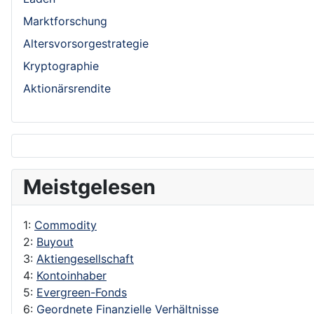
Marktforschung
Altersvorsorgestrategie
Kryptographie
Aktionärsrendite
Meistgelesen
1:
Commodity
2:
Buyout
3:
Aktiengesellschaft
4:
Kontoinhaber
5:
Evergreen-Fonds
6:
Geordnete Finanzielle Verhältnisse