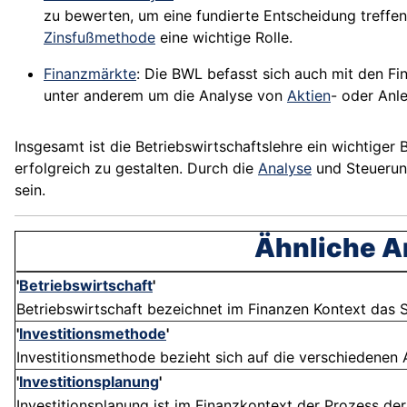
zu bewerten, um eine fundierte Entscheidung treffen
Zinsfußmethode
eine wichtige Rolle.
Finanzmärkte
: Die BWL befasst sich auch mit den 
unter anderem um die Analyse von
Aktien
- oder Anl
Insgesamt ist die Betriebswirtschaftslehre ein wichtiger 
erfolgreich zu gestalten. Durch die
Analyse
und Steuerun
sein.
Ähnliche Ar
'
Betriebswirtschaft
'
Betriebswirtschaft bezeichnet im Finanzen Kontext das 
'
Investitionsmethode
'
Investitionsmethode bezieht sich auf die verschiedenen 
'
Investitionsplanung
'
Investitionsplanung ist im Finanzkontext der Prozess der