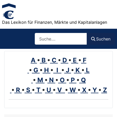
Das Lexikon für Finanzen, Märkte und Kapitalanlagen
Such
Suchen
A
•
B
•
C
•
D
•
E
•
F
•
G
•
H
•
I
•
J
•
K
•
L
•
M
•
N
•
O
•
P
•
Q
•
R
•
S
•
T
•
U
•
V
•
W
•
X
•
Y
•
Z