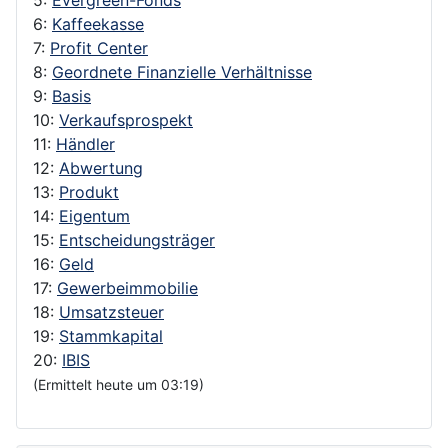
6:
Kaffeekasse
7:
Profit Center
8:
Geordnete Finanzielle Verhältnisse
9:
Basis
10:
Verkaufsprospekt
11:
Händler
12:
Abwertung
13:
Produkt
14:
Eigentum
15:
Entscheidungsträger
16:
Geld
17:
Gewerbeimmobilie
18:
Umsatzsteuer
19:
Stammkapital
20:
IBIS
(Ermittelt heute um 03:19)