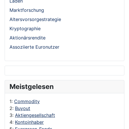
Laden
Marktforschung
Altersvorsorgestrategie
Kryptographie
Aktionärsrendite
Assoziierte Euronutzer
Meistgelesen
1:
Commodity
2:
Buyout
3:
Aktiengesellschaft
4:
Kontoinhaber
5:
Evergreen-Fonds