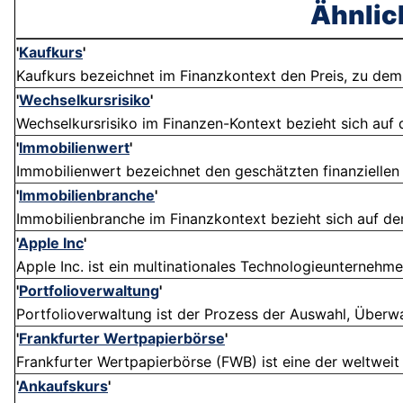
Ähnlic
'
Kaufkurs
'
Kaufkurs bezeichnet im Finanzkontext den Preis, zu dem ei
'
Wechselkursrisiko
'
Wechselkursrisiko im Finanzen-Kontext bezieht sich auf da
'
Immobilienwert
'
Immobilienwert bezeichnet den geschätzten finanziellen
'
Immobilienbranche
'
Immobilienbranche im Finanzkontext bezieht sich auf den 
'
Apple Inc
'
Apple Inc. ist ein multinationales Technologieunternehmen 
'
Portfolioverwaltung
'
Portfolioverwaltung ist der Prozess der Auswahl, Überwa
'
Frankfurter Wertpapierbörse
'
Frankfurter Wertpapierbörse (FWB) ist eine der weltweit
'
Ankaufskurs
'