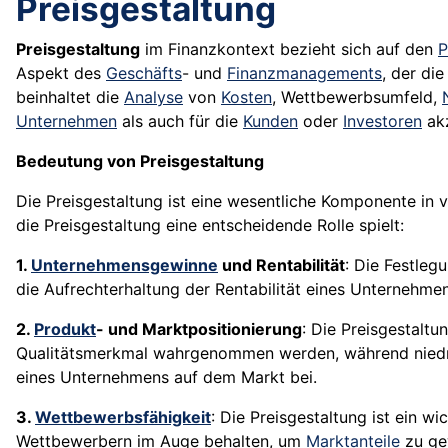
Preisgestaltung
Preisgestaltung
im Finanzkontext bezieht sich auf den
P
Aspekt des
Geschäfts
- und
Finanzmanagements
, der di
beinhaltet die
Analyse
von
Kosten
, Wettbewerbsumfeld,
Unternehmen
als auch für die
Kunden
oder
Investoren
akz
Bedeutung von Preisgestaltung
Die Preisgestaltung ist eine wesentliche Komponente in 
die Preisgestaltung eine entscheidende Rolle spielt:
1.
Unternehmensgewinne
und Rentabilität
: Die Festleg
die Aufrechterhaltung der Rentabilität eines Unternehmen
2.
Produkt
- und Marktpositionierung
: Die Preisgestalt
Qualitätsmerkmal wahrgenommen werden, während niedrige
eines Unternehmens auf dem Markt bei.
3.
Wettbewerbsfähigkeit
: Die Preisgestaltung ist ein 
Wettbewerbern im Auge behalten, um
Marktanteile
zu ge