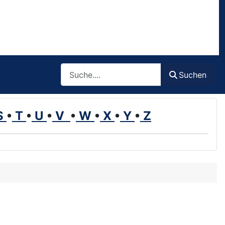
Such
Suchen
S
•
T
•
U
•
V
•
W
•
X
•
Y
•
Z