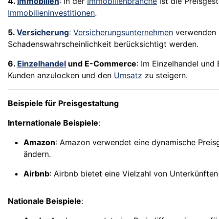
4.
Immobilien
: In der
Immobilienbranche
ist die Preisge
Immobilieninvestitionen
.
5.
Versicherung
:
Versicherungsunternehmen
verwenden P
Schadenswahrscheinlichkeit berücksichtigt werden.
6.
Einzelhandel
und E-Commerce
: Im Einzelhandel und
Kunden anzulocken und den
Umsatz
zu steigern.
Beispiele für Preisgestaltung
Internationale Beispiele
:
Amazon
: Amazon verwendet eine dynamische Preisg
ändern.
Airbnb
: Airbnb bietet eine Vielzahl von Unterkünfte
Nationale Beispiele
: