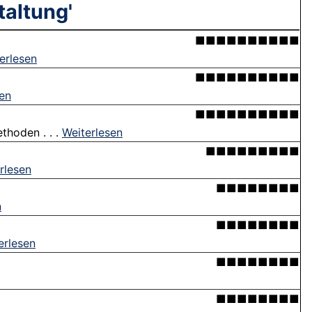
taltung'
■■■■■■■■■■
erlesen
■■■■■■■■■■
sen
■■■■■■■■■■
thoden . . .
Weiterlesen
■■■■■■■■■
rlesen
■■■■■■■■
n
■■■■■■■■
erlesen
■■■■■■■■
■■■■■■■■