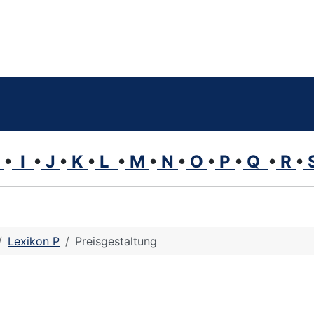
H
•
I
•
J
•
K
•
L
•
M
•
N
•
O
•
P
•
Q
•
R
•
Lexikon P
Preisgestaltung