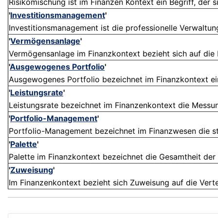
Risikomischung ist im Finanzen Kontext ein Begriff, der si
'
Investitionsmanagement
'
Investitionsmanagement ist die professionelle Verwaltu
'
Vermögensanlage
'
Vermögensanlage im Finanzkontext bezieht sich auf die I
'
Ausgewogenes Portfolio
'
Ausgewogenes Portfolio bezeichnet im Finanzkontext eine 
'
Leistungsrate
'
Leistungsrate bezeichnet im Finanzenkontext die Messung
'
Portfolio-Management
'
Portfolio-Management bezeichnet im Finanzwesen die str
'
Palette
'
Palette im Finanzkontext bezeichnet die Gesamtheit der Fi
'
Zuweisung
'
Im Finanzenkontext bezieht sich Zuweisung auf die Vertei