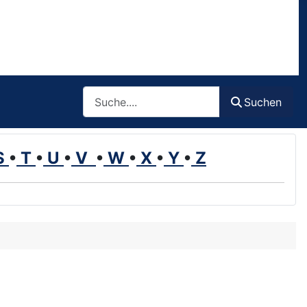
Such
Suchen
S
•
T
•
U
•
V
•
W
•
X
•
Y
•
Z