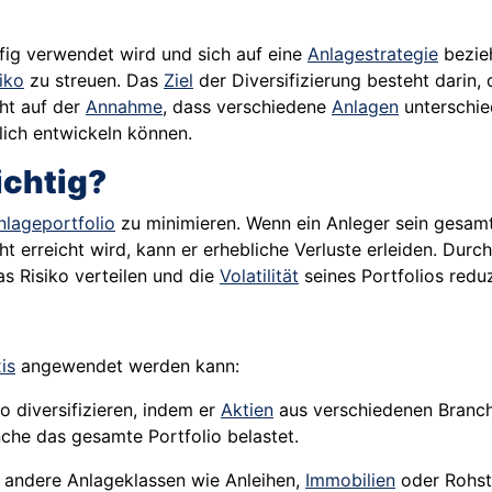
ufig verwendet wird und sich auf eine
Anlagestrategie
bezieh
iko
zu streuen. Das
Ziel
der Diversifizierung besteht darin,
uht auf der
Annahme
, dass verschiedene
Anlagen
unterschied
lich entwickeln können.
ichtig?
nlageportfolio
zu minimieren. Wenn ein Anleger sein gesamte
ht erreicht wird, kann er erhebliche Verluste erleiden. Durc
 Risiko verteilen und die
Volatilität
seines Portfolios reduz
is
angewendet werden kann:
o diversifizieren, indem er
Aktien
aus verschiedenen Branch
nche das gesamte Portfolio belastet.
 andere Anlageklassen wie Anleihen,
Immobilien
oder Rohsto