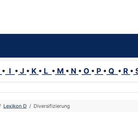
H
•
I
•
J
•
K
•
L
•
M
•
N
•
O
•
P
•
Q
•
R
•
Lexikon D
Diversifizierung