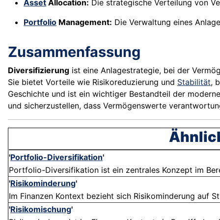
Asset
Allocation:
Die strategische Verteilung von V
Portfolio
Management:
Die Verwaltung eines Anlagep
Zusammenfassung
Diversifizierung
ist eine Anlagestrategie, bei der Vermö
Sie bietet Vorteile wie Risikoreduzierung und
Stabilität
, 
Geschichte und ist ein wichtiger Bestandteil der moderne
und sicherzustellen, dass Vermögenswerte verantwortun
Ähnlic
'
Portfolio-Diversifikation
'
Portfolio-Diversifikation ist ein zentrales Konzept im Bere
'
Risikominderung
'
Im Finanzen Kontext bezieht sich Risikominderung auf St
'
Risikomischung
'