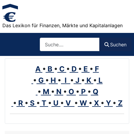
Das Lexikon für Finanzen, Märkte und Kapitalanlagen
Such
Suchen
A
•
B
•
C
•
D
•
E
•
F
•
G
•
H
•
I
•
J
•
K
•
L
•
M
•
N
•
O
•
P
•
Q
•
R
•
S
•
T
•
U
•
V
•
W
•
X
•
Y
•
Z