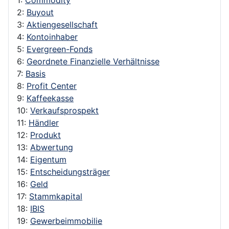
2:
Buyout
3:
Aktiengesellschaft
4:
Kontoinhaber
5:
Evergreen-Fonds
6:
Geordnete Finanzielle Verhältnisse
7:
Basis
8:
Profit Center
9:
Kaffeekasse
10:
Verkaufsprospekt
11:
Händler
12:
Produkt
13:
Abwertung
14:
Eigentum
15:
Entscheidungsträger
16:
Geld
17:
Stammkapital
18:
IBIS
19:
Gewerbeimmobilie