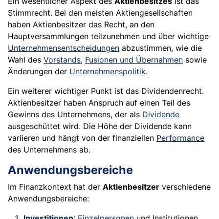
Ein wesentlicher Aspekt des
Aktienbesitzes
ist das
Stimmrecht. Bei den meisten Aktiengesellschaften
haben Aktienbesitzer das Recht, an den
Hauptversammlungen teilzunehmen und über wichtige
Unternehmensentscheidungen
abzustimmen, wie die
Wahl des
Vorstands
,
Fusionen und Übernahmen
sowie
Änderungen der
Unternehmenspolitik
.
Ein weiterer wichtiger Punkt ist das Dividendenrecht.
Aktienbesitzer haben Anspruch auf einen Teil des
Gewinns des Unternehmens, der als
Dividende
ausgeschüttet wird. Die Höhe der Dividende kann
variieren und hängt von der finanziellen
Performance
des Unternehmens ab.
Anwendungsbereiche
Im Finanzkontext hat der
Aktienbesitzer
verschiedene
Anwendungsbereiche:
Investitionen
:
Einzelpersonen
und Institutionen