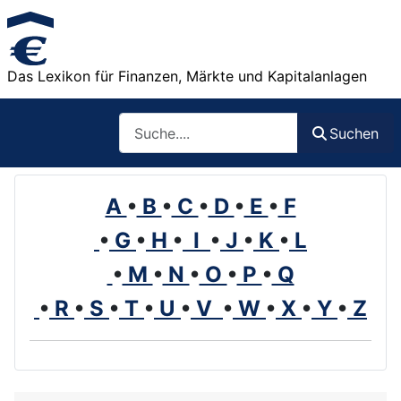
Das Lexikon für Finanzen, Märkte und Kapitalanlagen
Such
Suchen
A
•
B
•
C
•
D
•
E
•
F
•
G
•
H
•
I
•
J
•
K
•
L
•
M
•
N
•
O
•
P
•
Q
•
R
•
S
•
T
•
U
•
V
•
W
•
X
•
Y
•
Z