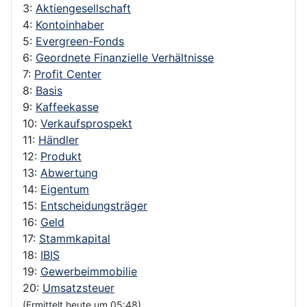
3:
Aktiengesellschaft
4:
Kontoinhaber
5:
Evergreen-Fonds
6:
Geordnete Finanzielle Verhältnisse
7:
Profit Center
8:
Basis
9:
Kaffeekasse
10:
Verkaufsprospekt
11:
Händler
12:
Produkt
13:
Abwertung
14:
Eigentum
15:
Entscheidungsträger
16:
Geld
17:
Stammkapital
18:
IBIS
19:
Gewerbeimmobilie
20:
Umsatzsteuer
(Ermittelt heute um 05:48)