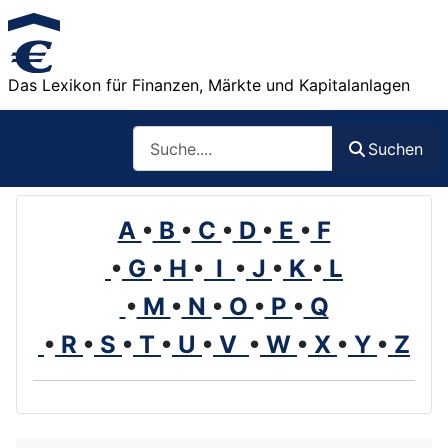
Das Lexikon für Finanzen, Märkte und Kapitalanlagen
Such
Suchen
A
•
B
•
C
•
D
•
E
•
F
•
G
•
H
•
I
•
J
•
K
•
L
•
M
•
N
•
O
•
P
•
Q
•
R
•
S
•
T
•
U
•
V
•
W
•
X
•
Y
•
Z