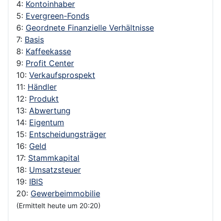
4:
Kontoinhaber
5:
Evergreen-Fonds
6:
Geordnete Finanzielle Verhältnisse
7:
Basis
8:
Kaffeekasse
9:
Profit Center
10:
Verkaufsprospekt
11:
Händler
12:
Produkt
13:
Abwertung
14:
Eigentum
15:
Entscheidungsträger
16:
Geld
17:
Stammkapital
18:
Umsatzsteuer
19:
IBIS
20:
Gewerbeimmobilie
(Ermittelt heute um 20:20)