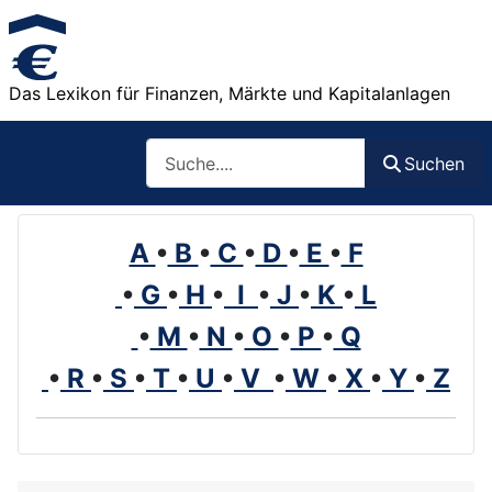
Das Lexikon für Finanzen, Märkte und Kapitalanlagen
Such
Suchen
A
•
B
•
C
•
D
•
E
•
F
•
G
•
H
•
I
•
J
•
K
•
L
•
M
•
N
•
O
•
P
•
Q
•
R
•
S
•
T
•
U
•
V
•
W
•
X
•
Y
•
Z