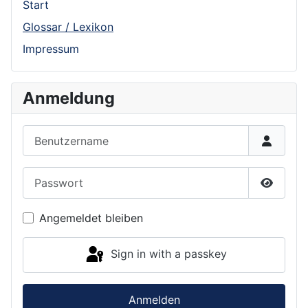
Start
Glossar / Lexikon
Impressum
Anmeldung
Benutzername
Passwort
Show P
Angemeldet bleiben
Sign in with a passkey
Anmelden