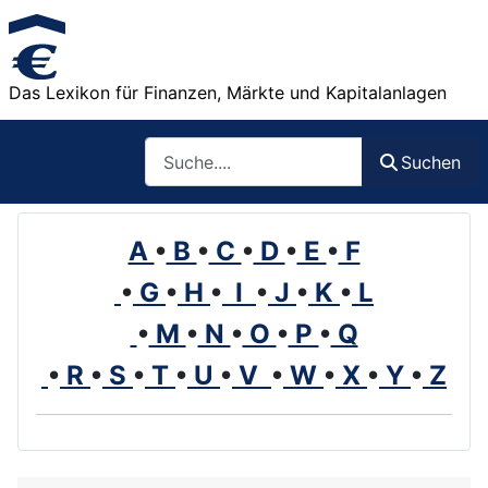
Das Lexikon für Finanzen, Märkte und Kapitalanlagen
Such
Suchen
A
•
B
•
C
•
D
•
E
•
F
•
G
•
H
•
I
•
J
•
K
•
L
•
M
•
N
•
O
•
P
•
Q
•
R
•
S
•
T
•
U
•
V
•
W
•
X
•
Y
•
Z