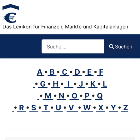
Das Lexikon für Finanzen, Märkte und Kapitalanlagen
Such
Suchen
A
•
B
•
C
•
D
•
E
•
F
•
G
•
H
•
I
•
J
•
K
•
L
•
M
•
N
•
O
•
P
•
Q
•
R
•
S
•
T
•
U
•
V
•
W
•
X
•
Y
•
Z