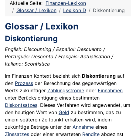
Aktuelle Seite:
Finanzen-Lexikon
Glossar / Lexikon
Lexikon D
Diskontierung
Glossar / Lexikon
Diskontierung
English: Discounting / Español: Descuento /
Português: Desconto / Français: Actualisation /
Italiano: Scontistica
Im Finanzen Kontext bezieht sich
Diskontierung
auf
den
Prozess
der Berechnung des gegenwärtigen
Werts zukünftiger
Zahlungsströme
oder
Einnahmen
unter Berücksichtigung eines bestimmten
Diskontsatzes
. Dieses Verfahren wird angewendet, um
den heutigen Wert von
Geld
zu bestimmen, das zu
einem späteren Zeitpunkt erhalten wird, indem
zukünftige Beträge unter der
Annahme
eines
Zinssatzes
oder einer erwarteten
Rendite
abgezinst