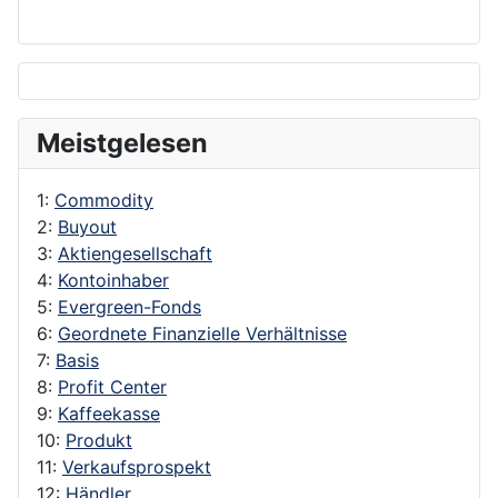
Meistgelesen
1:
Commodity
2:
Buyout
3:
Aktiengesellschaft
4:
Kontoinhaber
5:
Evergreen-Fonds
6:
Geordnete Finanzielle Verhältnisse
7:
Basis
8:
Profit Center
9:
Kaffeekasse
10:
Produkt
11:
Verkaufsprospekt
12:
Händler